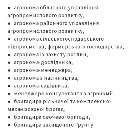
● агронома обласного управління
агропромислового розвитку,
● агронома районного управління
агропромислового розвитку,
● агронома сільськогосподарського
підприємства, фермерського господарства,
● агронома із захисту рослин,
● агронома-дослідника,
● агронома-менеджера,
● агронома з насінництва,
● агронома-садівника,
● менеджера-консультанта з агрономії,
● бригадира рільничої та комплексно-
механізованої бригад,
● бригадира овочевої бригади,
● бригадира захищеного ґрунту