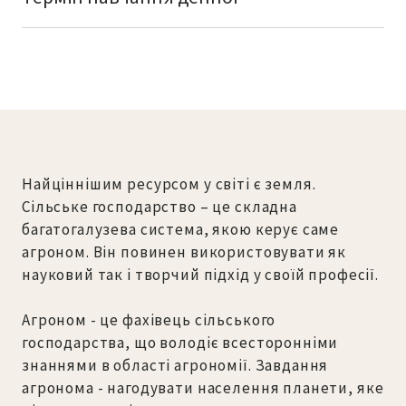
на базі 9 класів - 3 роки і 10 місяців
на базі 11 класів і ПТНЗ – 2 роки і 10
місяців
Найціннішим ресурсом у світі є земля.
Сільське господарство – це складна
багатогалузева система, якою керує саме
агроном. Він повинен використовувати як
науковий так і творчий підхід у своїй професії.
Агроном - це фахівець сільського
господарства, що володіє всесторонніми
знаннями в області агрономії. Завдання
агронома - нагодувати населення планети, яке