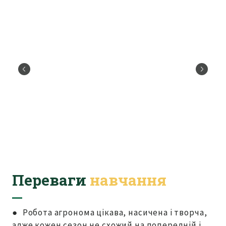
Переваги
навчання
● Робота агронома цікава, насичена і творча,
адже кожен сезон не схожий на попередній і