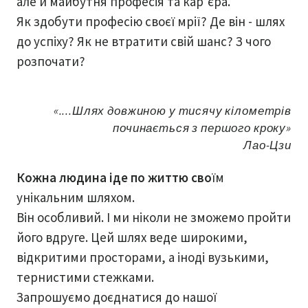
але й майбутня професія та кар’єра.
Як здобути професію своєї мрії? Де він - шлях
до успіху? Як не втратити свій шанс? З чого
розпочати?
«....Шлях довжиною у тисячу кілометрів
починається з першого кроку»
Лао-Цзи
Кожна людина іде по життю сво
їм
унікальним шляхом.
Він особливий. І ми ніколи не зможемо пройти
його вдруге. Цей шлях веде широкими,
відкритими просторами, а іноді вузькими,
тернистими стежками.
Запрошуємо доєднатися до нашої