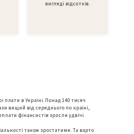
вигляді відсотків.
ї плати в Україні. Понад 140 тисяч
ази вищий від середнього по країні,
рплати фінансистів зросли удвічі.
іальності також зростатиме. Та варто