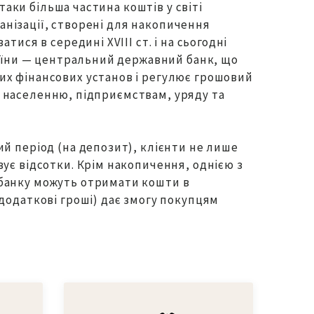
таки більша частина коштів у світі
ганізації, створені для накопичення
ися в середині XVIII ст. і на сьогодні
раїни — центральний державний банк, що
их фінансових установ і регулює грошовий
ги населенню, підприємствам, уряду та
й період (на депозит), клієнти не лише
ує відсотки. Крім накопичення, однією з
 банку можуть отримати кошти в
додаткові гроші) дає змогу покупцям