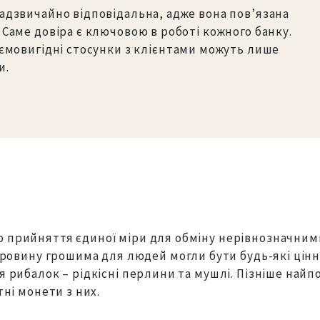
надзвичайно відповідальна, адже вона пов’язана
 Саме довіра є ключовою в роботі кожного банку.
заємовигідні стосунки з клієнтами можуть лише
и.
ю прийняття єдиної міри для обміну нерівнозначним
таровину грошима для людей могли бути будь-які цінні
ля рибалок – рідкісні перлини та мушлі. Пізніше на
тні монети з них.