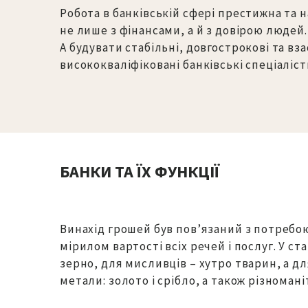
Робота в банківській сфері престижна та 
не лише з фінансами, а й з довірою людей.
А будувати стабільні, довгострокові та в
висококваліфіковані банківські спеціаліст
БАНКИ ТА ЇХ ФУНКЦІЇ
Винахід грошей був пов’язаний з потребо
мірилом вартості всіх речей і послуг. У с
зерно, для мисливців – хутро тварин, а д
метали: золото і срібло, а також різномані