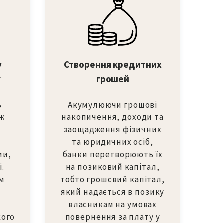
у
Створення кредитних
у
грошей
ь
Акумулюючи грошові
іж
накопичення, доходи та
заощадження фізичних
та юридичних осіб,
ми,
банки перетворюють їх
і.
на позиковий капітал,
м
тобто грошовий капітал,
який надається в позику
власникам на умовах
кого
повернення за плату у