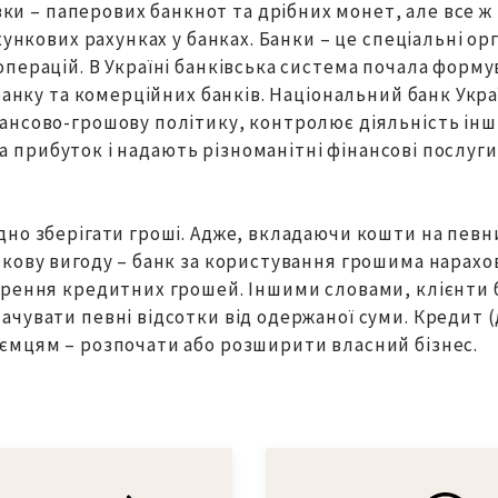
вки – паперових банкнот та дрібних монет, але все ж 
хункових рахунках у банках. Банки – це спеціальні ор
ерацій. В Україні банківська система почала формуват
 банку та комерційних банків. Національний банк Ук
ансово-грошову політику, контролює діяльність інш
і на прибуток і надають різноманітні фінансові послу
но зберігати гроші. Адже, вкладаючи кошти на певни
кову вигоду – банк за користування грошима нарахов
орення кредитних грошей. Іншими словами, клієнти
чувати певні відсотки від одержаної суми. Кредит (
ємцям – розпочати або розширити власний бізнес.