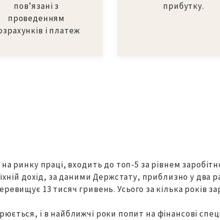
пов’язані з
прибутку.
проведенням
озрахунків і платеж
на ринку праці, входить до топ-5 за рівнем заробітно
 їхній дохід, за даними Держстату, приблизно у два р
ревищує 13 тисяч гривень. Усього за кілька років за
юється, і в найближчі роки попит на фінансові спец