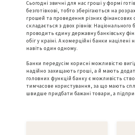
Сьогодні звичні для нас гроші у формі готі
безготівкові, тобто зберігаються на розра
грошей та проведення різних фінансових оп
складається з двох рівнів: Національного
проводить єдину державну банківську фін
обіг у країні. А комерційні банки націлен
навіть один одному.
Банки передусім корисні можливістю вигід
надійно захищають гроші, а й мають додат
головних функцій банку є можливість ств
тимчасове користування, за що мають спла
швидше придбати бажані товари, а підпри