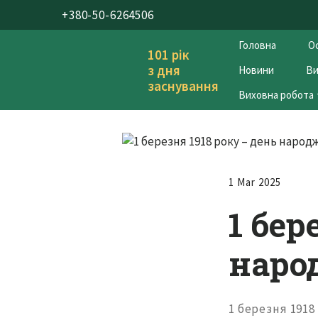
+380-50-6264506
Головна
Ос
101 рік
з дня
Новини
Ви
заснування
Виховна робота
1 Mar 2025
1 бер
наро
1 березня 1918