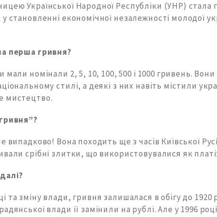
ицею Української Народної Республіки (УНР) стала г
 у становленні економічної незалежності молодої ук
ла перша гривня?
 мали номінали 2, 5, 10, 100, 500 і 1000 гривень. Вони
ціональному стилі, а деякі з них навіть містили укр
е мистецтво.
“гривня”?
е випадково! Вона походить ще з часів Київської Рус
вали срібні злитки, що використовувалися як платі
 далі?
 та зміну влади, гривня залишалася в обігу до 1920 р
адянської влади її замінили на рублі. Але у 1996 роц