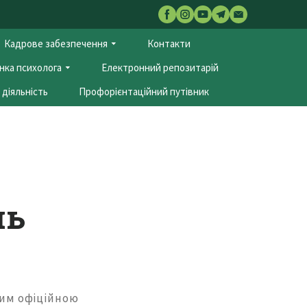
Кадрове забезпечення
Контакти
нка психолога
Електронний репозитарій
діяльність
Профорієнтаційний путівник
нь
ким офіційною