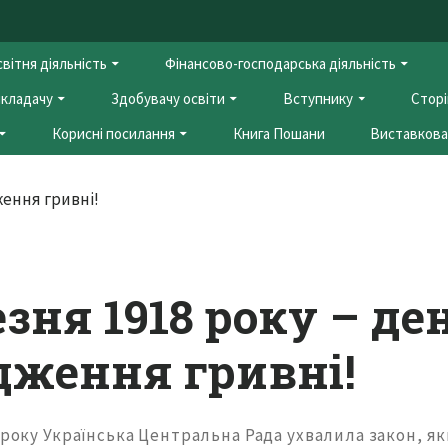
вітня діяльність
Фінансово-господарська діяльність
кладачу
Здобувачу освіти
Вступнику
Сторі
Корисні посилання
Книга Пошани
Виставкова 
езня 1918 року – де
дження гривні!
 року Українська Центральна Рада ухвалила закон, я