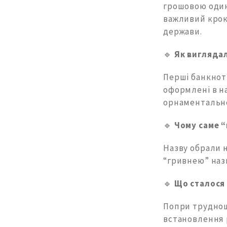
грошовою один
важливий крок
держави.
🔹
Як вигляда
Перші банкноти
оформлені в на
орнаментальн
🔹
Чому саме 
Назву обрали н
“гривнею” нази
🔹
Що сталося
Попри труднощі
встановлення р