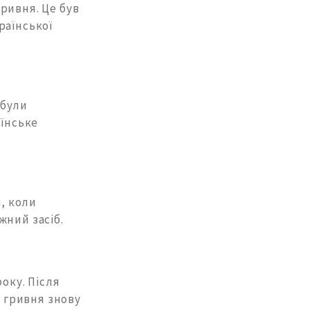
ривня. Це був
раїнської
 були
аїнське
і, коли
жний засіб.
оку. Після
і гривня знову