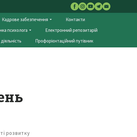
Кадрове забезпечення
Контакти
нка психолога
Електронний репозитарій
діяльність
Профорієнтаційний путівник
день
ті розвитку