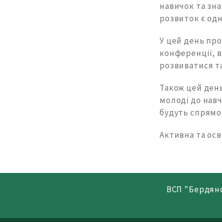
навичок та зна
розвиток є одн
У цей день про
конференції, в
розвиватися та
Також цей ден
молоді до нав
будуть спрямов
Активна та осв
ВСП "Бердян