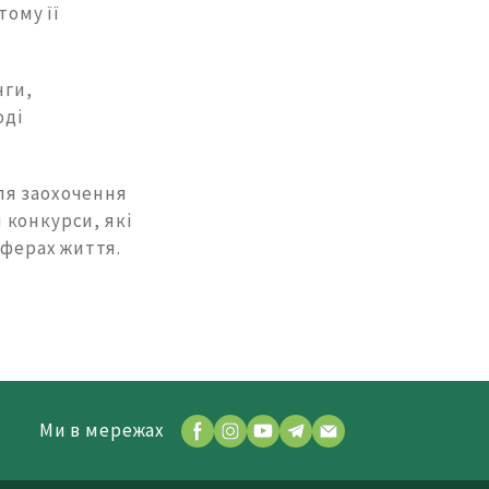
тому її
нги,
оді
ля заохочення
 конкурси, які
сферах життя.
Ми в мережах