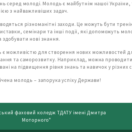
нь серед молоді. Молодь є майбутнім нашої України, 
ією з найважливіших задач.
водяться різноманітні заходи. Це можуть бути трені
иставки, семінари та інші події, які допоможуть мол
 здобувати нові знання.
ь є можливістю для створення нових можливостей д
чання та саморозвитку. Наприклад, можна проводити
ані на підвищення рівня знань та навичок у різних 
ічена молодь – запорука успіху Держави!
ський фаховий коледж ТДАТУ імені Дмитра
Моторного"