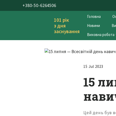
+380-50-6264506
Головна
Ос
101 рік
з дня
Новини
Ви
заснування
Виховна робота
15 Jul 2023
15 ли
нави
Цей день був 