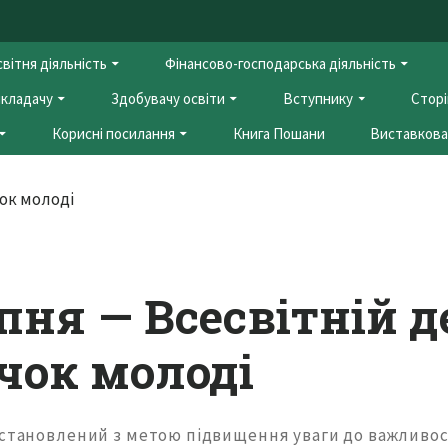
вітня діяльність
Фінансово-господарська діяльність
кладачу
Здобувачу освіти
Вступнику
Сторі
Корисні посилання
Книга Пошани
Виставкова 
пня — Всесвітній 
чок молоді
встановлений з метою підвищення уваги до важливос