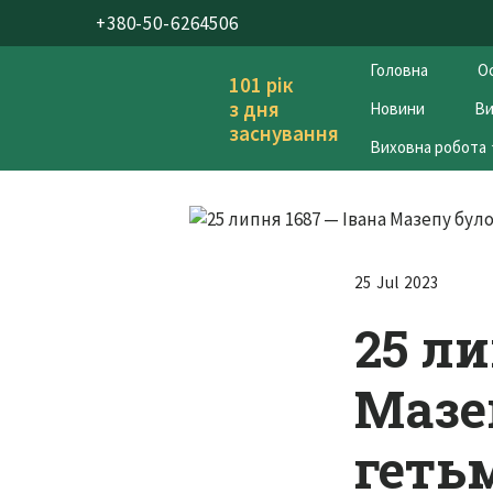
+380-50-6264506
Головна
Ос
101 рік
з дня
Новини
Ви
заснування
Виховна робота
25 Jul 2023
25 ли
Мазе
геть