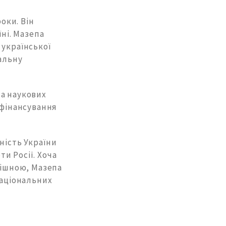
роки. Він
їні. Мазепа
 української
альну
та наукових
 фінансування
ність України
ти Росії. Хоча
пішною, Мазепа
національних