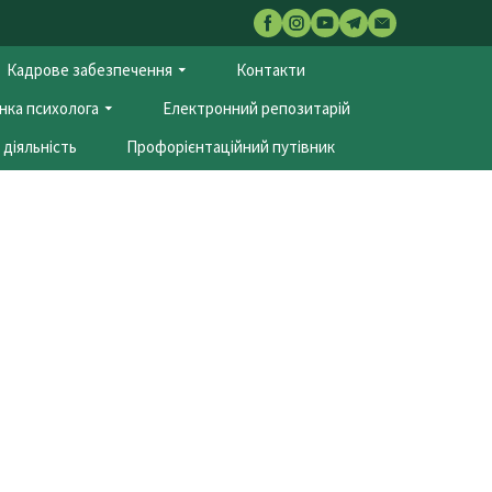
Кадрове забезпечення
Контакти
нка психолога
Електронний репозитарій
діяльність
Профорієнтаційний путівник