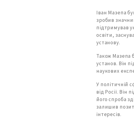
Іван Мазепа бу
зробив значний
підтримував ук
освіти, заснув
установу.
Також Мазепа 
установ. Він п
наукових експ
У політичній с
від Росії. Він 
його спроба зд
залишив позити
інтересів.