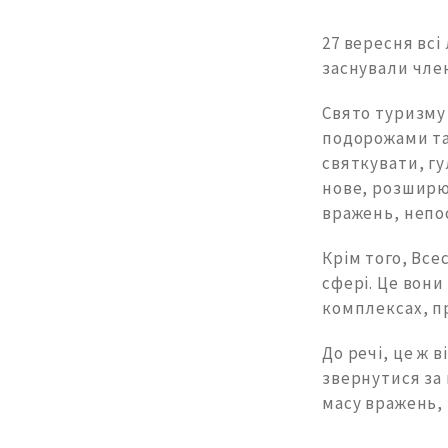
27 вересня вс
заснували член
Свято туризму
подорожами та
святкувати, гу
нове, розширюв
вражень, непо
Крім того, Все
сфері. Це вони
комплексах, пр
До речі, це ж 
звернутися за 
масу вражень, 