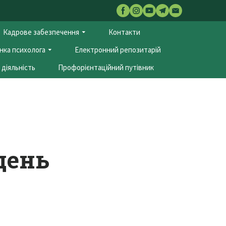
Кадрове забезпечення
Контакти
нка психолога
Електронний репозитарій
діяльність
Профорієнтаційний путівник
 день