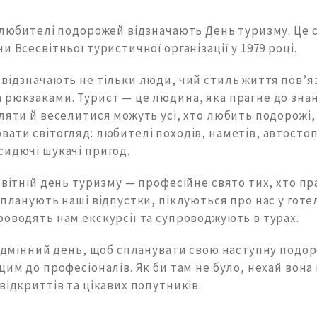
і любителі подорожей відзначають День туризму. Це 
и Всесвітньої туристичної організації у 1979 році.
 відзначають не тільки люди, чий стиль життя пов’я
 рюкзаками. Турист — це людина, яка прагне до знан
ляти й веселитися можуть усі, хто любить подорожі,
ати світогляд: любителі походів, наметів, автостоп
сидючі шукачі пригод.
світній день туризму — професійне свято тих, хто пр
 планують наші відпустки, піклуються про нас у гот
оводять нам екскурсії та супроводжують в турах.
відмінний день, щоб спланувати свою наступну подор
цим до професіоналів. Як би там не було, нехай вона
відкриттів та цікавих попутників.