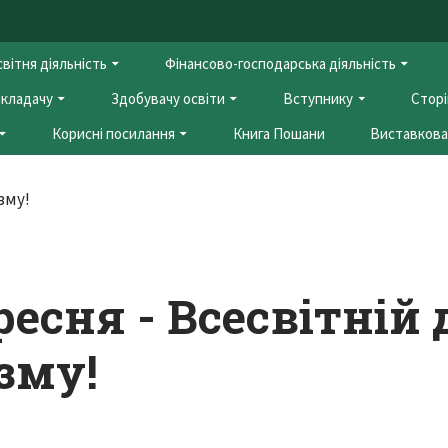
вітня діяльність
Фінансово-господарська діяльність
кладачу
Здобувачу освіти
Вступнику
Сторі
Корисні посилання
Книга Пошани
Виставкова 
ресня - Всесвітній
зму!