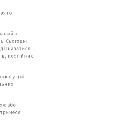
свято
заний з
ь. Сьогодні
 дізнаватися
ів, постійних
ацює у цій
ельних
ож або
 принесе