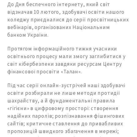
До Дня беспечного інтернету, який світ
відзначав 10 лютого, здобувачі освіти нашого
коледжу приєдналися до серії просвітницьких
вебінарів, організованих Національним
банком України.
Протягом інформаційного тижня учасники
освітнього процесу мали змогу заглибитися у
світ кібербезпеки завдяки ресурсам Центру
фінансової просвіти «Талан».
Під час серії онлайн-зустрічей наші здобувачі
освіти розбирали не лише методи протидії
шахрайству, а й фундаментальні правила
«гігієни» в цифровому просторі: створення
надійних паролів; розпізнавання фішингових
сайтів; критичне ставлення до привабливих
пропозицій швидкого збагачення в мережі;