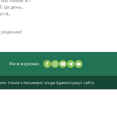
сією любов'ю і
. Це день,
усів,
ім родинам!
Ми в мережах
но тільки з письмової згоди Адміністрації сайту