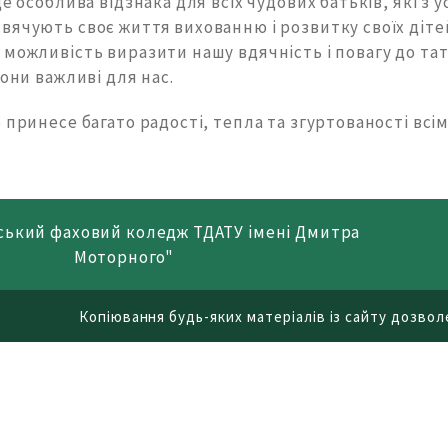
це особлива відзнака для всіх чудових батьків, які з у
ячують своє життя вихованню і розвитку своїх дітей
можливість виразити нашу вдячність і повагу до тат
вони важливі для нас.
 принесе багато радості, тепла та згуртованості вс
ський фаховий коледж ТДАТУ імені Дмитра
Моторного"
Копіювання будь-яких матеріалів із сайту дозволе