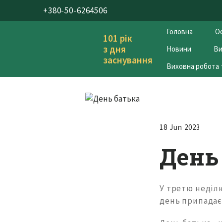
+380-50-6264506
Головна
Ос
101 рік
з дня
Новини
Ви
заснування
Виховна робота
18 Jun 2023
День
У третю неділю
день припадає 