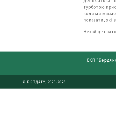
День батька - 
турботою присв
коли ми маємо 
показати, які 
Нехай це свято
ВСП "Бердян
© БК ТДАТУ, 2023-2026