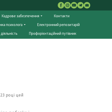
Кадрове забезпечення
Контакти
нка психолога
Електронний репозитарій
діяльність
Профорієнтаційний путівник
23 році цей