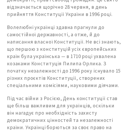
відзначається щорічно 28 червня, в день
прийняття Конституції України в 1996 році.
Волелюбні українці здавна прагнули до
самостійної державності, а отже, й до
написання власної Конституції. Не всі знають,
що першою з конституцій усіх європейських
країн була українська — в 1710 році ухвалена
козаками Конституція Пилипа Орлика. З
початку незалежності до 1996 року існувало 15
різних проєктів Конституції, створених
спеціальними комісіями, науковими діячами.
Під час війни з Росією, День конституції став
ще більш важливим для українців, оскільки
він нагадує про необхідність захисту
демократичних цінностей та незалежності
країни. Українці борються за своє право на