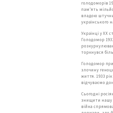
голодоморів 19
пам'ять мільй
владою штучни
українського н
Українці у XX 
Голодомор 193
розкуркулюванн
торкнувся біль
Голодомор приз
злочину геноц
життя. 1933 рі
відчуваємо дон
Сьогодні росі
знищити нашу і
війна спрямова
держави, але й