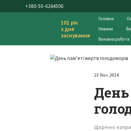
+380-50-6264506
Головна
Ос
101 рік
з дня
Новини
Ви
заснування
Виховна робота
23 Nov 2024
День
голо
Щорічно напри