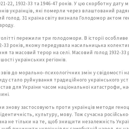
21-22, 1932-33 та 1946-47 років. У цю скорботну дату
онів українців, які померли через влаштований рад
й голод. 31 країна світу визнала Голодомор актом г
ароду.
столітті пережили три голодомори. В історії особливе
2-33 років, якому передувала насильницька колектив
я та масовий терор на селі. Масовий голод 1932-33 
шості українських регіонів.
вів до морально-психологічних змін у свідомості на
иду стало руйнування традиційного українського ус
к став для України часом національної катастрофи, на
ині.
яни знову застосовують проти українців методи гено
дентичність, культуру, мову. Тож сучасна російсько
на не тільки на те, щоб знищити незалежність Украї
 щоб винищити українців як самобутній народ, як на