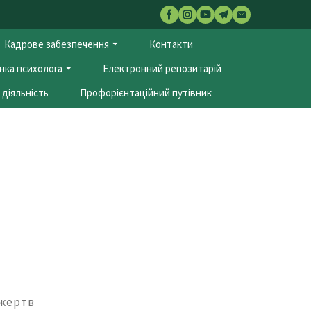
Кадрове забезпечення
Контакти
нка психолога
Електронний репозитарій
діяльність
Профорієнтаційний путівник
 жертв