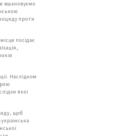
 ми вшановуємо
янською
еноциду проти
 місце посідає
ізація,
років
ції. Наслідком
трою
слідки якої
циду, щоб
-українська
нської
цію.