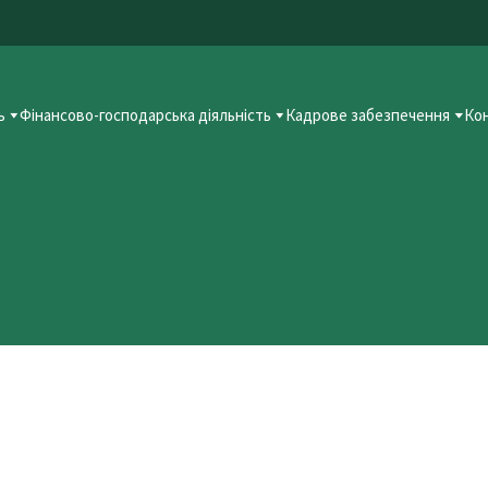
ь
Фінансово-господарська діяльність
Кадрове забезпечення
Ко
тей
 відзначає День Європи. Це свято символізує мир, єдність та єв
 освіти відчути себе частиною великої європейської родини.
інтерактивно. Головною метою стало формування у молоді розум
людини. З цією метою викладачі історії провели цикл заходів на 