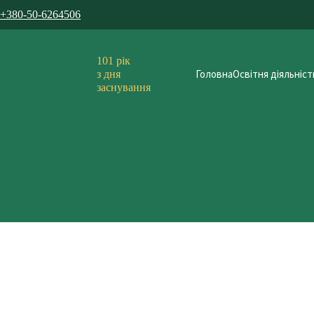
+380-50-6264506
101 рік
Головна
Освітня діяльніст
з дня
заснування
8 May 2026
День Європи у коледжі: святкування єдності та спільних ціннос
Щороку
9 травня
Україна разом із країнами Європейського Союзу
передвищої освіти цей день стає чудовою нагодою для здобувачів
Відзначення Дня Європи у нашому коледжі пройшло насичено та 
європейських цінностей: свободи, демократії та поваги до прав 