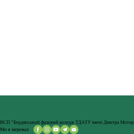
— невід’ємна частина європейської спільноти». Здобувачі освіт
Класні керівники академічних груп організували онлайн-екскурсі
різних держав-членів ЄС.В свою чергу студрада коледжу організ
Євросоюзу (прапор, гімн «Ода радості», валюту євро) були прове
Для сучасної молоді День Європи — це не просто дата в календар
заходи допомагають:
1.
Поглибити знання
про політичний та економічний устрій Євро
2.
Розширити світогляд
через ознайомлення з освітніми та культ
3.
Зміцнити національну ідентичність
, усвідомлюючи Україну як 
Святкування завершилося підведенням підсумків, де студенти в
представником нашої держави в єдиному європейському домі.
Запрошуємо ознайомитись з цікавими й маловідомими фактами 
Джерело:
Державна науково-педагогічна бібліотека України імені В. О. С
ВСП "Бердянський фаховий коледж ТДАТУ імені Дмитра Мотор
Ми в мережах