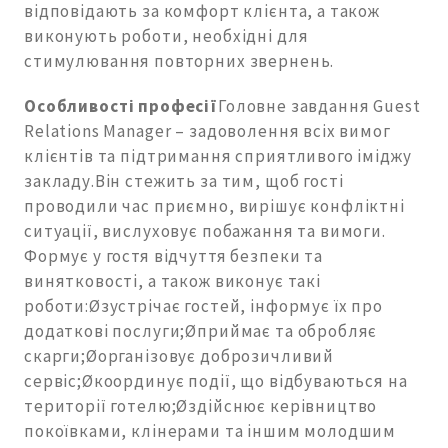
відповідають за комфорт клієнта, а також
виконують роботи, необхідні для
стимулювання повторних звернень.
Особливості професії
Головне завдання Guest
Relations Manager – задоволення всіх вимог
клієнтів та підтримання сприятливого іміджу
закладу.Він стежить за тим, щоб гості
проводили час приємно, вирішує конфліктні
ситуації, вислуховує побажання та вимоги.
Формує у гостя відчуття безпеки та
винятковості, а також виконує такі
роботи:Øзустрічає гостей, інформує їх про
додаткові послуги;Øприймає та обробляє
скарги;Øорганізовує доброзичливий
сервіс;Øкоординує події, що відбуваються на
території готелю;Øздійснює керівництво
покоївками, клінерами та іншим молодшим