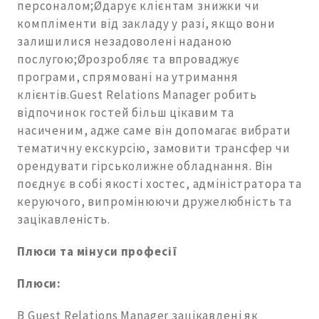
персоналом;Øдарує клієнтам знижки чи
компліменти від закладу у разі, якщо вони
залишилися незадоволені наданою
послугою;Øрозробляє та впроваджує
програми, спрямовані на утримання
клієнтів.Guest Relations Manager робить
відпочинок гостей більш цікавим та
насиченим, адже саме він допомагає вибрати
тематичну екскурсію, замовити трансфер чи
орендувати гірськолижне обладнання. Він
поєднує в собі якості хостес, адміністратора та
керуючого, випромінюючи дружелюбність та
зацікавленість.
Плюси та мінуси професії
Плюси:
В Guest Relations Manager зацікавлені як