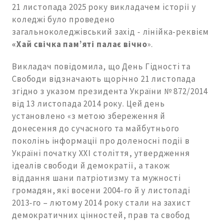
21 листопада 2025 року викладачем історії у
коледжі було проведено
загальноколеджівський захід - лінійка-реквієм
«
Хай свічка пам’яті палає вічно
».
Викладач повідомила, що День Гідності та
Свободи відзначають щорічно 21 листопада
згідно з указом президента України № 872/2014
від 13 листопада 2014 року. Цей день
установлено «з метою збереження й
донесення до сучасного та майбутнього
поколінь інформації про доленосні події в
Україні початку ХХІ століття, утвердження
ідеалів свободи й демократії, а також
віддання шани патріотизму та мужності
громадян, які восени 2004-го й у листопаді
2013-го – лютому 2014 року стали на захист
демократичних цінностей, прав та свобод