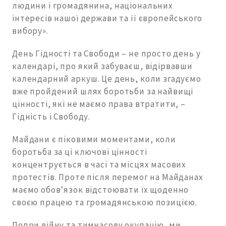
людини і громадянина, національних
інтересів нашої держави та її європейського
вибору».
День Гідності та Свободи – не просто день у
календарі, про який забуваєш, відірвавши
календарний аркуш. Це день, коли згадуємо
вже пройдений шлях боротьби за найвищі
цінності, які не маємо права втратити, –
Гідність і Свободу.
Майдани є піковими моментами, коли
боротьба за ці ключові цінності
концентрується в часі та місцях масових
протестів. Проте після перемог на Майданах
маємо обов’язок відстоювати їх щоденно
своєю працею та громадянською позицією.
Попри війну та тимчасову окупацію, ми