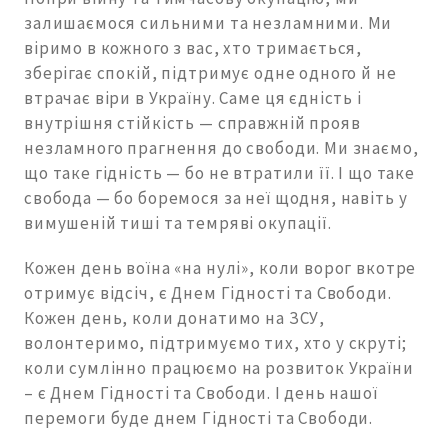
залишаємося сильними та незламними. Ми
віримо в кожного з вас, хто тримається,
зберігає спокій, підтримує одне одного й не
втрачає віри в Україну. Саме ця єдність і
внутрішня стійкість — справжній прояв
незламного прагнення до свободи. Ми знаємо,
що таке гідність — бо не втратили її. І що таке
свобода — бо боремося за неї щодня, навіть у
вимушеній тиші та темряві окупації.
Кожен день воїна «на нулі», коли ворог вкотре
отримує відсіч, є Днем Гідності та Свободи.
Кожен день, коли донатимо на ЗСУ,
волонтеримо, підтримуємо тих, хто у скруті;
коли сумлінно працюємо на розвиток України
– є Днем Гідності та Свободи. І день нашої
перемоги буде днем Гідності та Свободи.