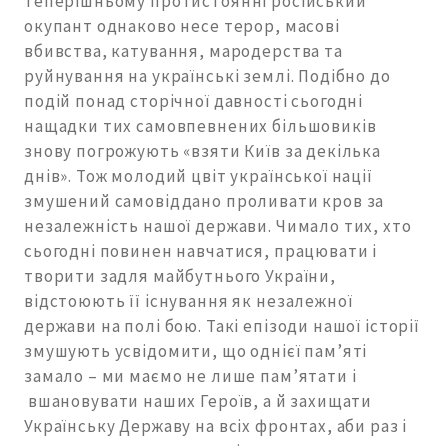
теперішньому протистоянні російський
окупант однаково несе терор, масові
вбивства, катування, мародерства та
руйнування на українські землі. Подібно до
подій понад сторічної давності сьогодні
нащадки тих самовпевнених більшовиків
знову погрожують «взяти Київ за декілька
днів». Тож молодий цвіт української нації
змушений самовіддано проливати кров за
незалежність нашої держави. Чимало тих, хто
сьогодні повинен навчатися, працювати і
творити задля майбутнього України,
відстоюють її існування як незалежної
держави на полі бою. Такі епізоди нашої історії
змушують усвідомити, що однієї пам’яті
замало – ми маємо не лише пам’ятати і
вшановувати наших Героїв, а й захищати
Українську Державу на всіх фронтах, аби раз і