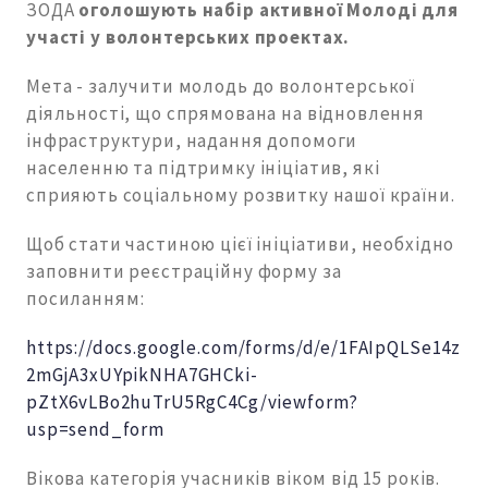
ЗОДА
оголошують набір активної Молоді
для
участі
у волонтерських проектах.
Мета - залучити молодь до волонтерської
діяльності, що спрямована на відновлення
інфраструктури, надання допомоги
населенню та підтримку iнiцiатив, які
сприяють соціальному розвитку нашої країни.
Щоб стати частиною цієї ініціативи, необхідно
заповнити реєстраційну форму за
посиланням:
https://docs.google.com/forms/d/e/1FAIpQLSe14z
2mGjA3xUYpikNHA7GHCki-
pZtX6vLBo2huTrU5RgC4Cg/viewform?
usp=send_form
Вікова категорія учасників віком від 15 років.