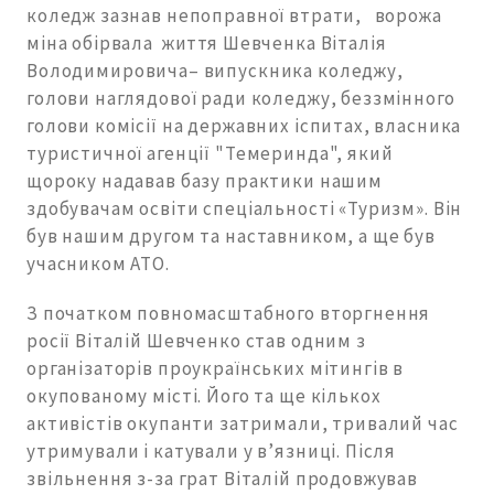
коледж зазнав непоправної втрати, ворожа
міна обірвала життя Шевченка Віталія
Володимировича– випускника коледжу,
голови наглядової ради коледжу, беззмінного
голови комісії на державних іспитах, власника
туристичної агенції "Темеринда", який
щороку надавав базу практики нашим
здобувачам освіти спеціальності «Туризм». Він
був нашим другом та наставником, а ще був
учасником АТО.
З початком повномасштабного вторгнення
росії Віталій Шевченко став одним з
організаторів проукраїнських мітингів в
окупованому місті. Його та ще кількох
активістів окупанти затримали, тривалий час
утримували і катували у в’язниці. Після
звільнення з-за грат Віталій продовжував