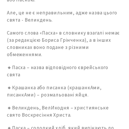
Але, це не є неправильним, адже назва цього
свята - Великдень.
Самого слова «Пасха» в словнику взагалі немає
(за редакцією Бориса Грінченка), а в інших
словниках воно подане з різними
обмеженнями.
🔸Пасха – назва відповідного єврейського
свята
🔸Крашанка або писанка (крашанкАми,
писанкАми) – розмальовані яйця.
🔸Великдень, ВелИкодня – християнське
свято Воскресіння Христа.
🔸Паска – солодкий хліб, який випікають до