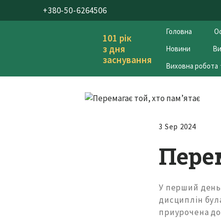
+380-50-6264506
Головна
Ос
101 рік
з дня
Новини
Ви
заснування
Виховна робота
3 Sep 2024
Пере
У перший день
дисциплін була
приурочена до 