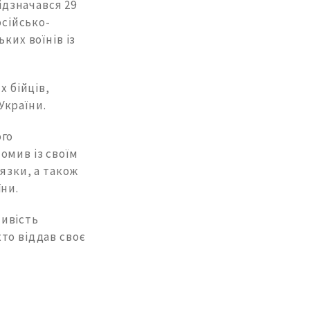
ідзначався 29
осійсько-
ких воїнів із
х бійців,
України.
ого
омив із своїм
язки, а також
їни.
ливість
то віддав своє