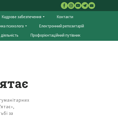
Кадрове забезпечення
Контакти
нка психолога
Електронний репозитарій
діяльність
Профорієнтаційний путівник
’ятає
-гуманітарних
’ятає»,
ьбі за