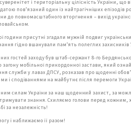
суверенітет і територіальну цілісність України, що в
 датою пов’язаний один із найтрагічніших епізодів р
йни до повномасштабного вторгнення – вихід українсь
Іловайськом.
ої години присутні згадали мужній подвиг українськи
ання гідно вшанували пам’ять полеглих захисників 
них гостей заходу був штаб-сержант 8-го Бердянськ
 загону мобільної прикордонної застави, який ознай
ня служби у лавах ДПСУ, розказав про щоденні обов’
ми і сподіваннями на майбутнє після перемоги Укра
ним силам України за наш щоденний захист, за мож
отримувати знання. Схиляємо голови перед кожним, х
бі за незалежність!
огу і наближаємо її разом!