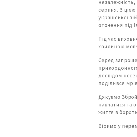
незалежність, 
серпня. З цією
української ві
оточення під 
Під час виховн
хвилиною мовч
Серед запроше
прикордонного
досвідом несен
поділився мрія
Дякуємо Зброй
навчатися та 
життя в бороть
Віримо у перем