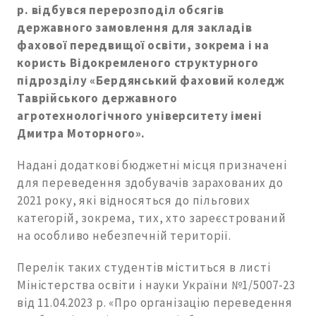
р.
відбувся перерозподіл обсягів
державного замовлення
для закладів
фахової
перед
вищої освіти, зокрема і на
користь В
ідокремленого структурного
підрозділу «Бердянський фаховий коледж
Таврійського державного
агротехнологічного університету імені
Дмитра Моторного
».
Надані додаткові бюджетні місця призначені
для переведення здобувачів зарахованих до
2021 року, які відносяться до пільгових
категорій, зокрема, тих, хто зареєстрований
на особливо небезпечній території.
Перелік таких студентів міститься в листі
Міністерства освіти і науки України №1/5007-23
від 11.04.2023 р. «Про організацію переведення