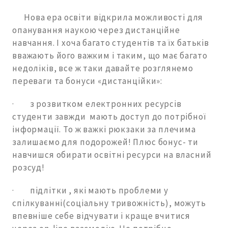
Нова ера освіти відкрила можливості для
опанування наукою через дистанційне
навчання. І хоча багато студентів та їх батьків
вважають його важким і таким, що має багато
недоліків, все ж таки давайте розглянемо
переваги та бонуси «дистанційки»:
· з розвитком електронних ресурсів
студенти завжди мають доступ до потрібної
інформації. То ж важкі рюкзаки за плечима
залишаємо для подорожей! Плюс бонус- ти
навчишся обирати освітні ресурси на власний
розсуд!
· підлітки , які мають проблеми у
спілкуванні(соціальну тривожність), можуть
впевніше себе відчувати і краще вчитися