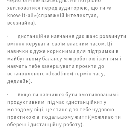
через on-line взаємодію. Не потрібно
хвилюватися перед аудиторією, що ти «a
know-it-all»(справжній інтелектуал,
всезнайка).
· дистанційне навчання дає шанс розвинути
вміння керувати своїм власним часом. Ці
навички є дуже корисними для підтримки в
майбутньому балансу між роботою і життям і
навчать тебе завершувати проєкти до
встановленого «deadline»(термін часу,
дедлайн).
· Якщо ти навчишся бути вмотивованим і
продуктивним під час «дистанційки» у
молодому віці, це стане для тебе чудовою
практикою в подальшому житті(можливо ти
обереш і дистанційну роботу).