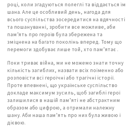
році, коли згадуються полеглі та віддається їм
шана. Але це особливий день, нагода для
всього суспільства зосередитися на вдячності
та пошануванні, зробити все можливе, аби
пам’ять про героїв була збережена та
зміцнена на багато поколінь вперед. Тому що
перемоги здобуває лише той, хто пам’ятає .
Поки триває війна, ми не можемо знати точну
кількість загиблих, назвати всіх поіменно або
розповісти всі героїчні або трагічні історії.
Проте впевнені, що українське суспільство
докладе максимум зусиль, щоб загиблі герої
залишилися в нашій пам’яті не абстрактним
образом або цифрою, а отримали належну
шану. Аби наша пам’ять про них була живою і
дієвою.