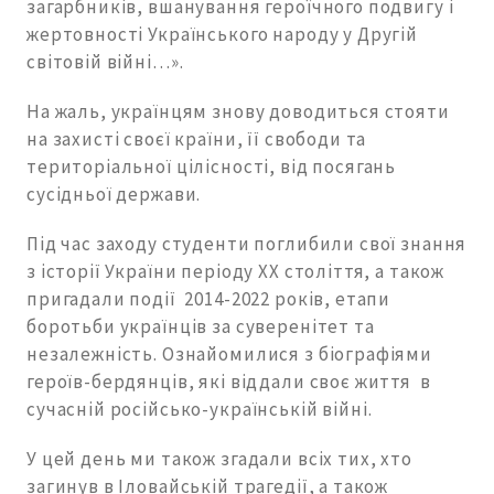
загарбників, вшанування героїчного подвигу і
жертовності Українського народу у Другій
світовій війні…».
На жаль, українцям знову доводиться стояти
на захисті своєї країни, її свободи та
територіальної цілісності, від посягань
сусідньої держави.
Під час заходу студенти поглибили свої знання
з історії України періоду ХХ століття, а також
пригадали події 2014-2022 років, етапи
боротьби українців за суверенітет та
незалежність. Ознайомилися з біографіями
героїв-бердянців, які віддали своє життя в
сучасній російсько-українській війні.
У цей день ми також згадали всіх тих, хто
загинув в Іловайській трагедії, а також