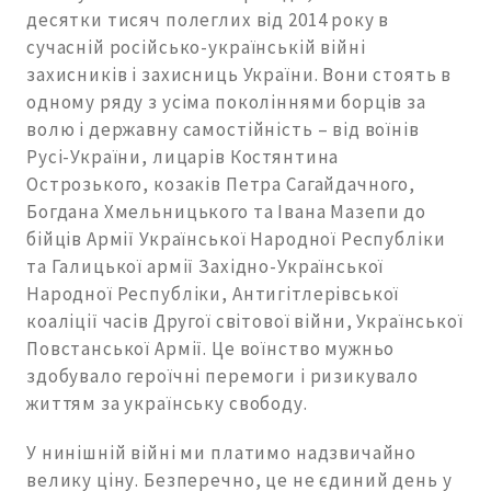
десятки тисяч полеглих від 2014 року в
сучасній російсько-українській війні
захисників і захисниць України. Вони стоять в
одному ряду з усіма поколіннями борців за
волю і державну самостійність – від воїнів
Русі-України, лицарів Костянтина
Острозького, козаків Петра Сагайдачного,
Богдана Хмельницького та Івана Мазепи до
бійців Армії Української Народної Республіки
та Галицької армії Західно-Української
Народної Республіки, Антигітлерівської
коаліції часів Другої світової війни, Української
Повстанської Армії. Це воїнство мужньо
здобувало героїчні перемоги і ризикувало
життям за українську свободу.
У нинішній війні ми платимо надзвичайно
велику ціну. Безперечно, це не єдиний день у