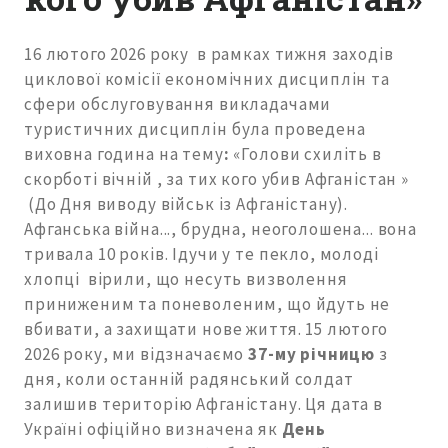
16 лютого 2026 року в рамках тижня заходів
циклової комісії економічних дисциплін та
сфери обслуговування викладачами
туристичних дисциплін була проведена
виховна година на тему
:
«Голови схиліть в
скорботі вічній , за тих кого убив Афганістан »
(До Дня виводу військ із Афганістану).
Афганська війна..., брудна, неоголошена... вона
тривала 10 років. Ідучи у те пекло, молоді
хлопці вірили, що несуть визволення
приниженим та поневоленим, що йдуть не
вбивати, а захищати нове життя. 15 лютого
2026 року, ми відзначаємо
37-му річницю
з
дня, коли останній радянський солдат
залишив територію Афганістану. Ця дата в
Україні офіційно визначена як
День