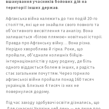
вшанування учасників бойових дій на
території інших держав
.
Афганська війна належить до тих подій 20-го
століття, які ще не знайшли свого повного та
об’єктивного висвітлення та аналізу. Вона
залишається «білою плямою» новітньої історії.
Правда про Афганську війну… Вона різна.
Нерідко хвороблива й гірка. Роки, що
пройшли, об'єднали колишніх бійців-
інтернаціоналістів у одну родину, де біль
одного віддається болем в інших, а радість
стає загальним почуттям. Через горнило
афганської війни пройшли понад 160 тисяч
українців. Близько 4 тисяч із них не
повернулися додому.
Під час заходу здобувачі освіти дізнались, що
Для сучасної України цей день — не лише про