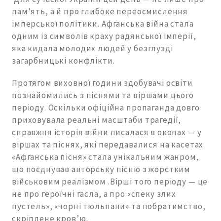
пам'ять, а й про глибоке переосмислення
імперської політики. Афганська війна стала
одним із символів краху радянської імперії,
яка кидала молодих людей у безглузді
загарбницькі конфлікти.
Протягом виховної години здобувачі освіти
познайомились з піснями та віршами цього
періоду. Оскільки офіційна пропаганда довго
приховувала реальні масштаби трагедії,
справжня історія війни писалася в окопах — у
віршах та піснях, які передавалися на касетах.
«Афганська пісня» стала унікальним жанром,
що поєднував авторську пісню з жорстким
військовим реалізмом .Вірші того періоду — це
не про героїчні гасла, а про «спеку злих
пустель», «чорні тюльпани» та побратимство,
скріплене кров’ю.