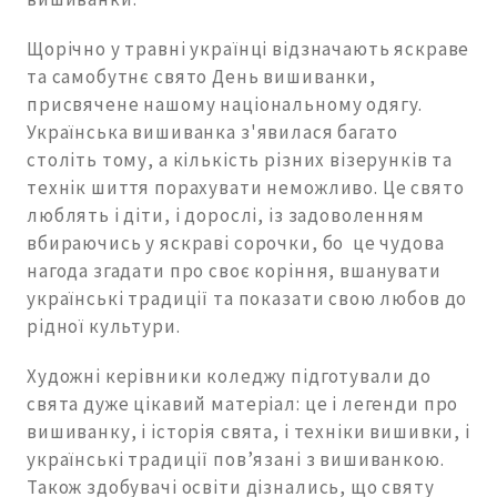
Щорічно у травні українці відзначають яскраве
та самобутнє свято День вишиванки,
присвячене нашому національному одягу.
Українська вишиванка з'явилася багато
століть тому, а кількість різних візерунків та
технік шиття порахувати неможливо. Це свято
люблять і діти, і дорослі, із задоволенням
вбираючись у яскраві сорочки, бо це чудова
нагода згадати про своє коріння, вшанувати
українські традиції та показати свою любов до
рідної культури.
Художні керівники коледжу підготували до
свята дуже цікавий матеріал: це і легенди про
вишиванку, і історія свята, і техніки вишивки, і
українські традиції пов’язані з вишиванкою.
Також здобувачі освіти дізнались, що святу