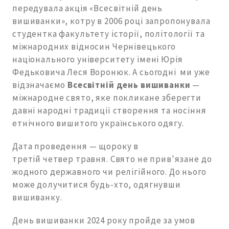
передувала акція «Всесвітній день
вишиванки», котру в 2006 році запропонувала
студентка факультету історії, політології та
міжнародних відносин Чернівецького
національного університету імені Юрія
Федьковича Леся Воронюк. А сьогодні ми уже
відзначаємо
Всесвітній день
вишиванки
—
міжнародне свято, яке покликане зберегти
давні народні традиції створення та носіння
етнічного вишитого українського одягу.
Дата проведення — щороку в
третій четвер травня. Свято не прив'язане до
жодного державного чи релігійного. До нього
може долучитися будь-хто, одягнувши
вишиванку.
День вишиванки 2024 року пройде за умов