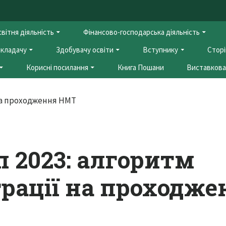
вітня діяльність
Фінансово-господарська діяльність
кладачу
Здобувачу освіти
Вступнику
Сторі
Корисні посилання
Книга Пошани
Виставкова 
п 2023: алгоритм
трації на проходже