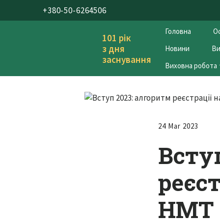
+380-50-6264506
Головна
Ос
101 рік
з дня
Новини
Ви
заснування
Виховна робота
24 Mar 2023
Всту
реєс
НМТ