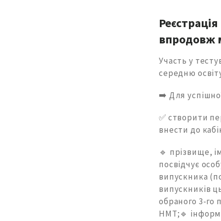
Реєстрація
впродовж м
Участь у тесту
середню освіту
➡️ Для успішно
✅ створити пер
внести до каб
🔹 прізвище, і
посвідчує особ
випускника (по
випускників ць
обраного 3-го
НМТ;🔹 інформ