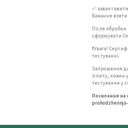
✅ завантажити
бажання взяти 
Після обробки
сформувати Се
❗️Увага! Серти
тестуванні.
Запрошення для
іспиту, кожен 
тестування у с
Посилання на
prohodzhennja