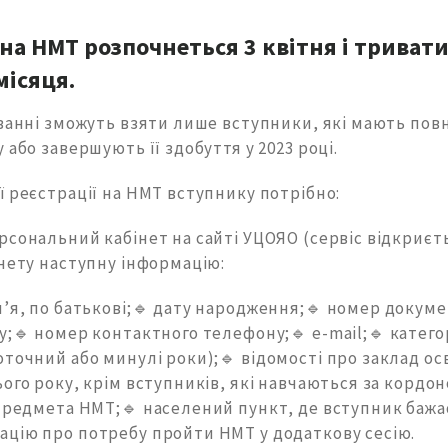
 на НМТ розпочнеться 3 квітня і триват
ісяця.
ванні зможуть взяти лише вступники, які мають пов
 або завершують її здобуття у 2023 році.
ї реєстрації на НМТ вступнику потрібно:
сональний кабінет на сайті УЦОЯО (сервіс відкриєть
інету наступну інформацію:
м’я, по батькові;🔹 дату народження;🔹 номер докум
у;🔹 номер контактного телефону;🔹 е-mail;🔹 катего
точний або минулі роки);🔹 відомості про заклад ос
ого року, крім вступників, які навчаються за кордон
 предмета НМТ;🔹 населений пункт, де вступник бажа
ацію про потребу пройти НМТ у додаткову сесію.