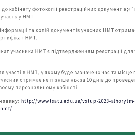
 до кабінету фотокопії реєстраційних документів;✅
участь у НМТ.
 інформації та копій документів учасник НМТ отрим
ртифікат НМТ.
фікат учасника НМТ є підтвердженням реєстрації для 
 участі в НМТ, у якому буде зазначено час та місце
учасник отримає не пізніше ніж за 10 днів до провед
воєму персональному кабінеті.
 новину:
http://www.tsatu.edu.ua/vstup-2023-alhorytm-r
-nmt/