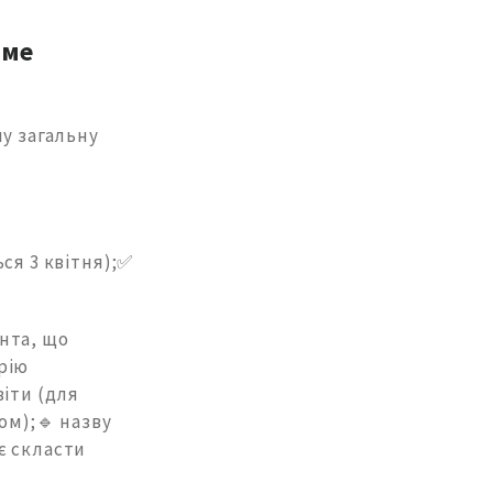
име
ну загальну
ся 3 квітня);✅
ента, що
рію
віти (для
ом);🔹 назву
є скласти