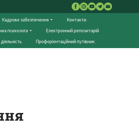
Кадрове забезпечення
Контакти
нка психолога
Електронний репозитарій
діяльність
Профорієнтаційний путівник
ння