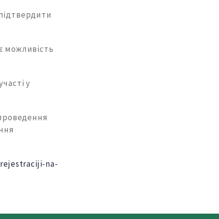
 підтвердити
ає можливість
участі у
 проведення
ення
ejestraciji-na-