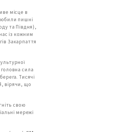
иве місце в
 любили пишні
оду та Півдня),
нас із кожним
гів Закарпаття
культурної
 головна сила
берега. Тисячі
, вірячи, що
гніть свою
ціальні мережі