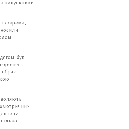
 та випускники
и (зокрема,
 носили
волом
одягом був
сорочку з
 образ
икою
озволяють
еометричних
дента та
спільної