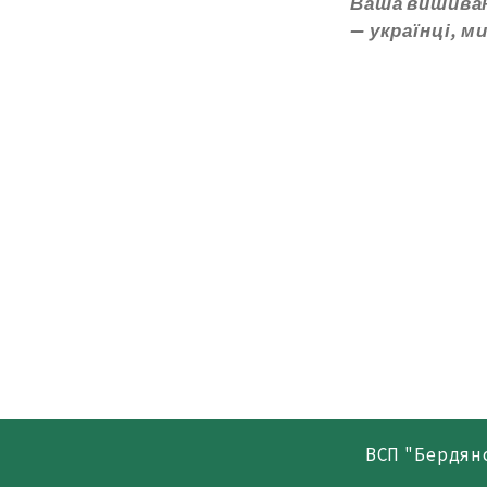
Ваша вишиванк
— українці, м
ВСП "Бердян