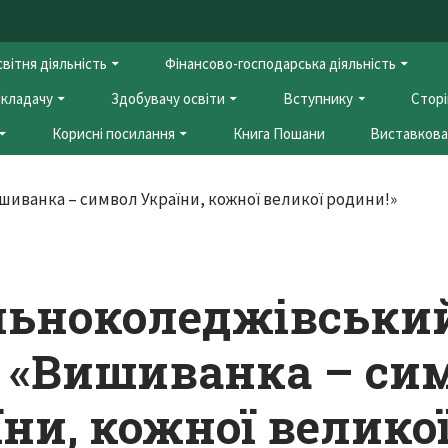
вітня діяльність
Фінансово-господарська діяльність
кладачу
Здобувачу освіти
Вступнику
Сторі
Корисні посилання
Книга Пошани
Виставкова 
льноколеджівськи
д «Вишиванка – си
ни, кожної велико