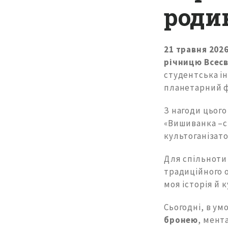
роди
21 травня 202
річницю Всес
студентська ін
планетарний ф
З нагоди цього
«Вишиванка –с
культоганізато
Для спільноти
традиційного о
моя історія й 
Сьогодні, в у
бронею
, мент