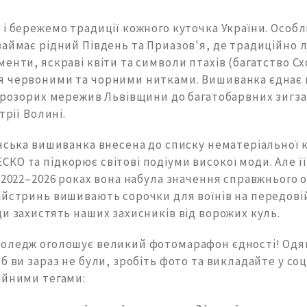
і бережемо традиції кожного куточка України. Особл
займає рідний Південь та Приазов'я, де традиційно
енти, яскраві квіти та символи птахів (багатство Сх
 червоними та чорними нитками. Вишиванка єднає 
 прозорих мережив Львівщини до багатобарвних зигза
трії Волині.
їнська вишиванка внесена до списку нематеріальної 
О та підкорює світові подіуми високої моди. Але її
 2022–2026 роках вона набула значення справжнього о
айстринь вишивають сорочки для воїнів на передовій
и захистять наших захисників від ворожих куль.
оледж оголошує великий фотомарафон єдності! Одя
б ви зараз не були, зробіть фото та викладайте у со
ійними тегами: