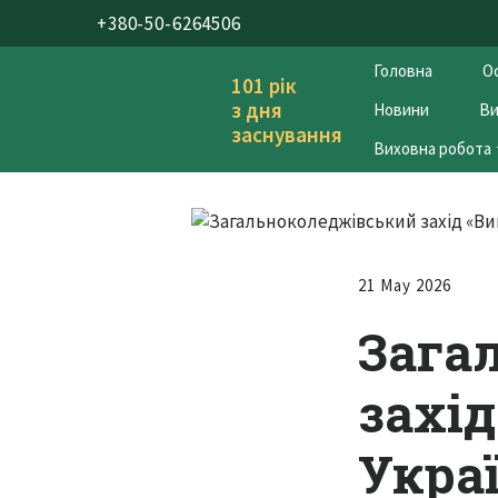
+380-50-6264506
Головна
Ос
101 рік
з дня
Новини
Ви
заснування
Виховна робота
21 May 2026
Зага
захі
Украї