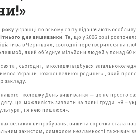
ни!»
6 року
українці по всьому світу відзначають особлив
вітнього дня вишиванки
. Те, що у 2006 році розпоча
іціатива в Чернівцях, сьогодні перетворилося на гл
лешмоб, який об’єднує мільйони людей у понад 60 кр
 свята , сьогодні , в коледжі відбувся загальноколед
имвол України, кожної великої родини!» , який пров
р закладу.
 нашого коледжу День вишиванки — це не просто св
дягу, це можливість заявити на повні груди : «Я – ук
культура , і я нею пишаюся».
мовах великих випробувань, вишита сорочка стала н
альним захистом, символом незламності та живим зв