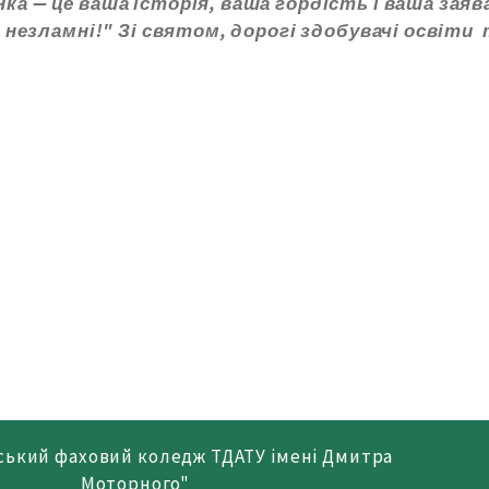
а — це ваша історія, ваша гордість і ваша заява
и незламні!" Зі святом, дорогі здобувачі освіти 
ський фаховий коледж ТДАТУ імені Дмитра
Моторного"