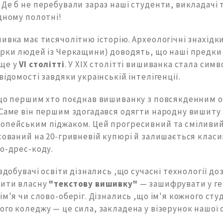
Де б не перебували зараз наші студенти, викладачі
дному полотні!
ивка має тисячолітню історію. Археологічні знахідк
урки людей із Черкащини) доводять, що наші предки
ще у
VI столітті
. У XIX столітті вишиванка стала сим
відомості завдяки українській інтелігенції.
 що першим хто поєднав вишиванку з повсякденним 
 Саме він першим здогадався одягти народну вишиту 
опейським піджаком. Цей прогресивний та сміливий
ксований на 20-гривневій купюрі й залишається клас
о-дрес-коду.
 здобувачі освіти дізнались ,що сучасні технології д
рити власну
"текстову вишивку"
— зашифрувати у г
ім'я чи слово-оберіг. Дізнались ,що ім'я кожного сту
го коледжу — це сила, закладена у візерунок нашої 