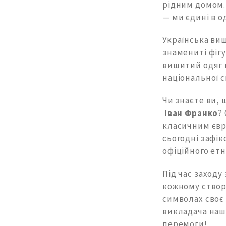
рідним домом. 
— ми єдині в о
Українська виш
знамениті фіг
вишитий одяг 
національної с
Чи знаєте ви,
Іван Франко
?
класичним євр
сьогодні зафі
офіційного етн
Під час заходу
кожному ство
символах своє 
викладача нашо
перемоги!