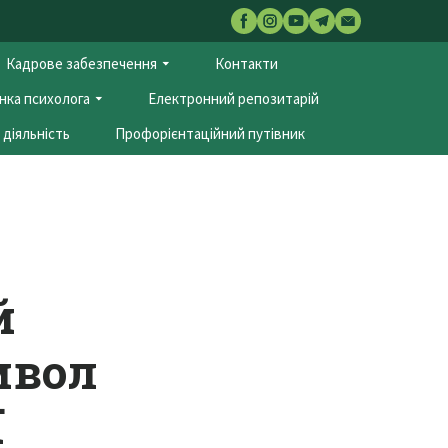
Кадрове забезпечення
Контакти
нка психолога
Електронний репозитарій
діяльність
Профорієнтаційний путівник
й
мвол
ї