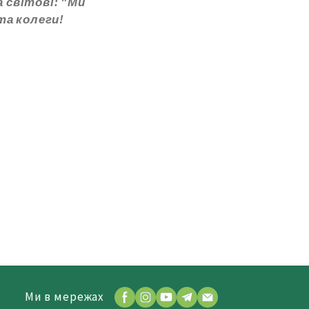
 світові: "Ми
та колеги!
Ми в мережах