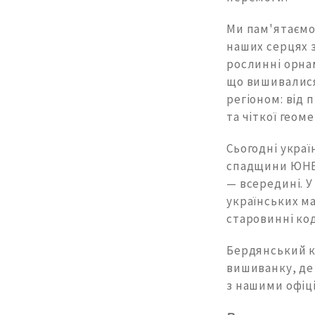
Ми пам'ятаємо 
наших серцях 
рослинні орнам
що вишивалися
регіоном: від
та чіткої геоме
Сьогодні укра
спадщини ЮНЕСК
— всередині. У
українських м
старовинні код
Бердянський к
вишиванку, де 
з нашими офіц