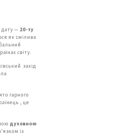
у дату —
20-ту
лося як смілива
обальний
аїнах світу.
жівський захід
ела
ято гарного
раїнець , це
ашою
духовною
'язком із