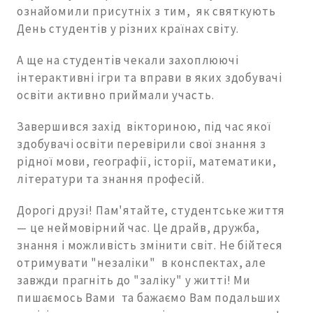
ознайомили присутніх з тим, як святкують
День студентів у різних країнах світу.
А ще на студентів чекали захоплюючі
інтерактивні ігри та вправи в яких здобувачі
освіти активно приймали участь.
Завершився захід вікториною, під час якої
здобувачі освіти перевірили свої знання з
рідної мови, географії, історії, математики,
літератури та знання професій.
Дорогі друзі! Пам'ятайте, студентське життя
— це неймовірний час. Це драйв, дружба,
знання і можливість змінити світ. Не бійтеся
отримувати "незаліки" в конспектах, але
завжди прагніть до "заліку" у житті! Ми
пишаємось Вами та бажаємо Вам подальших