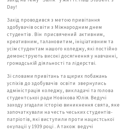
Day!
Захід проводився з метою привітання
здобувачів освіти з Міжнародним днем
студентів . Він присвячений активним,
креативним, талановитим, ініціативним та
усім студентам нашого коледжу, які постійно
демонструють високі досягнення у навчанні,
громадській діяльності та лідерстві.
Зі словами привітань та щирих побажань
успіхів до здобувачів освіти звернулись
адміністрація коледжу, викладачі та голова
студентської ради Новікова Юлія. Ведучі
заходу згадали історію виникнення свята, яке
започаткували на честь чеських студентів-
патріотів, які виступили проти нацистської
окупації у 1939 році . А також ведучі