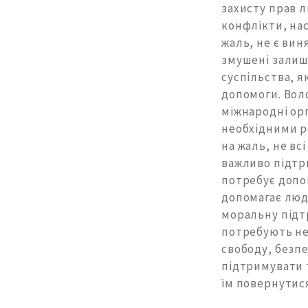
захисту прав л
конфлікти, нас
жаль, не є вин
змушені залиш
суспільства, 
допомоги. Воло
міжнародні орг
необхідними р
на жаль, не вс
важливо підтр
потребує допом
допомагає людя
моральну підтр
потребують не
свободу, безпе
підтримувати 
їм повернутис