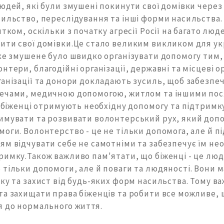
юдей, які були змушені покинути свої домівки через 
ильство, переслідування та інші форми насильства. 
ятком, оскільки з початку агресії Росії на багато люд
ити свої домівки.Це стало великим викликом для ук
яке змушене було швидко організувати допомогу тим,
нтери, благодійні організації, державні та місцеві о
анізації та донори докладають зусиль, щоб забезпе
ечами, медичною допомогою, житлом та іншими пос
і біженці отримують необхідну допомогу та підтримк
имувати та розвивати волонтерський рух, який допо
оги. Волонтерство - це не тільки допомога, але й п
м відчувати себе не самотніми та забезпечує їм не
имку.Також важливо пам'ятати, що біженці - це люди
 тільки допомоги, але й поваги та людяності. Вони 
ку та захист від будь-яких форм насильства. Тому в
та захищати права біженців та робити все можливе,
я до нормального життя.