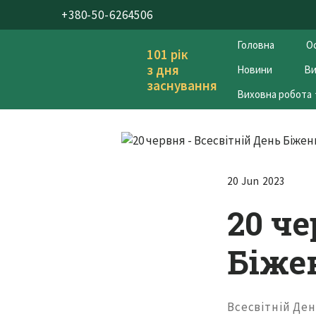
+380-50-6264506
Головна
Ос
101 рік
з дня
Новини
Ви
заснування
Виховна робота
20 Jun 2023
20 че
Біже
Всесвітній Ден