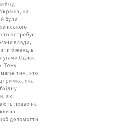
війну,
Україна, на
ей були
раїнського
 хто потребує
ргани влади,
чити біженців
лугами.Однак,
у. Тому
магає тим, хто
ідтримка, яка
обхідну
, які
мають право на
ажливо
 щоб допомогти