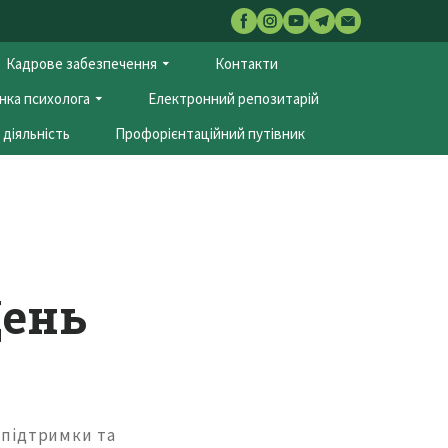
Кадрове забезпечення
Контакти
нка психолога
Електронний репозитарій
діяльність
Профорієнтаційний путівник
День
 підтримки та