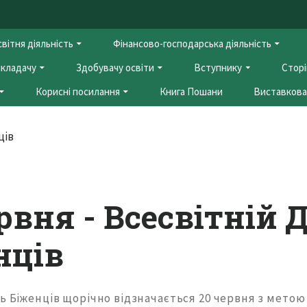
вітня діяльність
Фінансово-господарська діяльність
кладачу
Здобувачу освіти
Вступнику
Сторі
Корисні посилання
Книга Пошани
Виставкова 
рвня - Всесвітній 
нців
ь Біженців щорічно відзначається 20 червня з метою