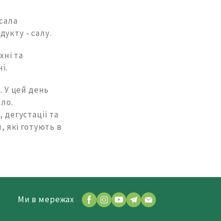
 сала
укту - салу.
хні та
і.
. У цей день
ало.
 дегустації та
, які готують в
Ми в мережах