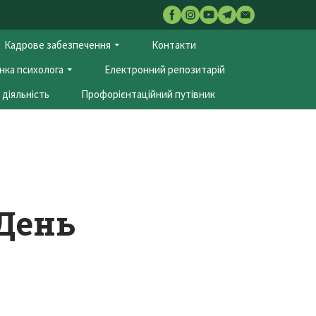
Кадрове забезпечення
Контакти
нка психолога
Електронний репозитарій
діяльність
Профорієнтаційний путівник
 День