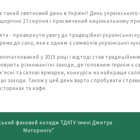
 є такий святковий день в Україні! День українського
щорічно 27 серпня і присвячений національному прод
ята - привернути увагу до традиційної української ку
рема до сала, яке є одним з символів української кухн
апочаткований у 2015 році і відтоді став традиційним
овують різноманітні заходи, де головним героєм є с
'ясні та салові ярмарки, конкурси на найкраще сало,
нші заходи. Також у цей день варто спробувати страви
сторанах та кафе.
ський фаховий коледж ТДАТУ імені Дмитра
Моторного"