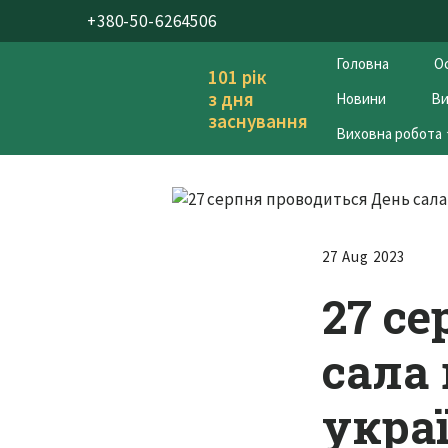
+380-50-6264506
Головна
Ос
101 рік
з дня
Новини
Ви
заснування
Виховна робота
27 Aug 2023
27 с
сала 
укра