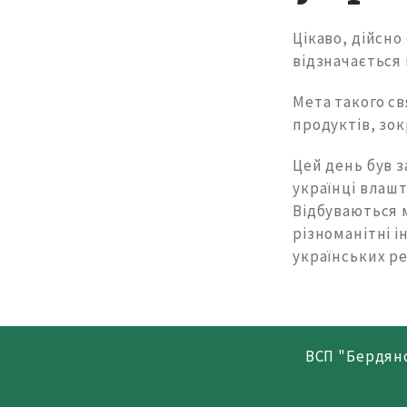
Цікаво, дійсно
відзначається 
Мета такого св
продуктів, зок
Цей день був з
українці влашт
Відбуваються м
різноманітні і
українських ре
ВСП "Бердян