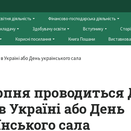
вітня діяльність
Фінансово-господарська діяльність
кладачу
Здобувачу освіти
Вступнику
Сторі
Корисні посилання
Книга Пошани
Виставкова 
ерпня проводиться
в Україні або День
їнського сала