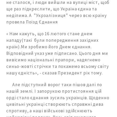
не сталося, і люди вийшли на вулиці міст, щоб
ще раз підкреслити, що Україна єдина та
неділима. А "Укрзалізниця" через всю країну
провела Поїзд Єднання
« Нам кажуть, що 16 лютого стане днем
нападу(такі були попередження західних
країн).Ми зробимо його Днем єднання.
Відповідний указ уже підписано. Цього дня ми
вивісимо національні прапори, надягнемо
синьо-жовті стрічки та покажемо всьому світу
нашу єдність», - сказав Президент рік тому.
Але підступний ворог таки пішов далі по
нашій землі. І запорукою протистояння цій
орді стало єднання зусиль українців. Щоденно
цивільні українці створюють справжні дива
спротиву, а наші військові здійснюють