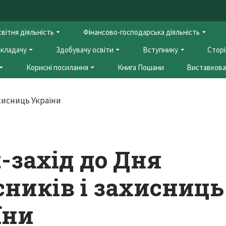
вітня діяльність
Фінансово-господарська діяльність
кладачу
Здобувачу освіти
Вступнику
Сторі
Корисні посилання
Книга Пошани
Виставкова 
-захід до Дня
сників і захисниць
їни