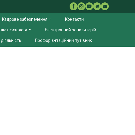
Кадрове забезпечення
Контакти
нка психолога
Електронний репозитарій
діяльність
Профорієнтаційний путівник