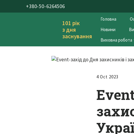
+380-50-6264506
Головна
Ос
101 рік
з дня
Новини
Ви
заснування
Виховна робота
4 Oct 2023
Еvent
захи
Укра