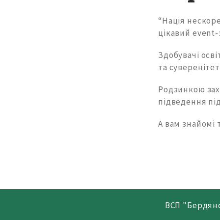
“Нація нескоре
цікавий еvent-
Здобувачі осв
та суверенітет
Родзинкою зах
підведення під
А вам знайомі 
ВСП "Бердян