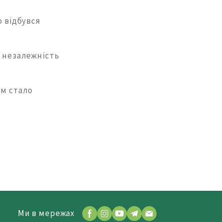
ю відбувся
ь незалежність
ом стало
Ми в мережах