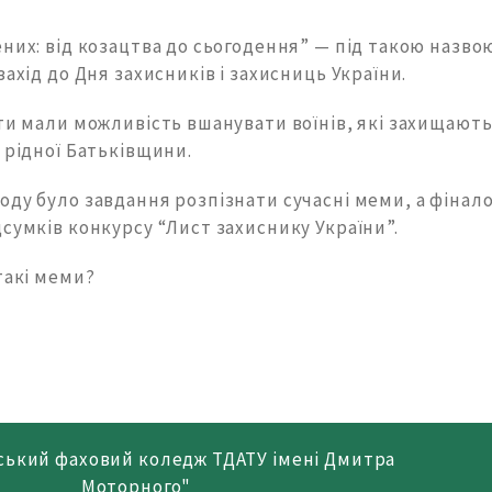
них: від козацтва до сьогодення” — під такою назво
захід до Дня захисників і захисниць України.
іти мали можливість вшанувати воїнів, які захищают
 рідної Батьківщини.
оду було завдання розпізнати сучасні меми, а фінал
сумків конкурсу “Лист захиснику України”.
такі меми?
ський фаховий коледж ТДАТУ імені Дмитра
Моторного"