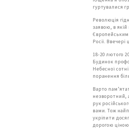
гуртувалися г
Революція гідн
заявою, в якій
Європейським с
Росії. Ввечері
18-20 лютого 2
Будинок профс
Небесної сотн
поранення біл
Варто пам’ята
незворотний, а
рук російськог
вами. Тож найп
укріпити досяг
дорогою ціною