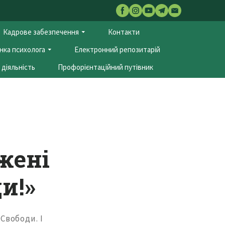
Кадрове забезпечення
Контакти
нка психолога
Електронний репозитарій
діяльність
Профорієнтаційний путівник
жені
и!»
Свободи. І