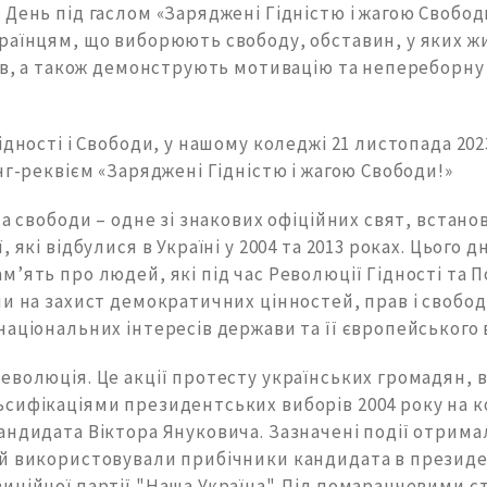
День під гаслом «Заряджені Гідністю і жагою Свободи
раїнцям, що виборюють свободу, обставин, у яких ж
ків, а також демонструють мотивацію та непереборну
.
ідності і Свободи, у нашому коледжі 21 листопада 2023
г-реквієм «Заряджені Гідністю і жагою Свободи!»
та свободи – одне зі знакових офіційних свят, встано
 які відбулися в Україні у 2004 та 2013 роках. Цього д
’ять про людей, які під час Революції Гідності та 
ли на захист демократичних цінностей, прав і свобо
аціональних інтересів держави та її європейського 
еволюція. Це акції протесту українських громадян, 
сифікаціями президентських виборів 2004 року на 
ндидата Віктора Януковича. Зазначені події отрима
й використовували прибічники кандидата в президе
иційної партії "Наша Україна". Під помаранчевими с