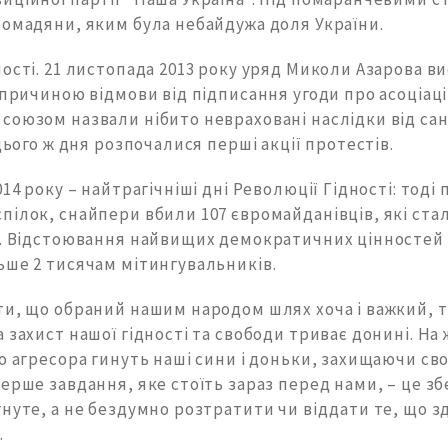
ромадяни, яким була небайдужа доля України.
ості. 21 листопада 2013 року уряд Миколи Азарова ви
 причиною відмови від підписання угоди про асоціаці
оюзом назвали нібито невраховані наслідки від сан
 цього ж дня розпочалися перші акції протестів.
014 року – найтрагічніші дні Революції Гідності: тоді
пілок, снайпери вбили 107 євромайданівців, які ста
і. Відстоювання найвищих демократичних цінносте
ьше 2 тисячам мітингувальників.
ти, що обраний нашим народом шлях хоча і важкий, 
 захист нашої гідності та свободи триває донині. На ж
о агресора гинуть наші сини і доньки, захищаючи сво
ерше завдання, яке стоїть зараз перед нами, – це зб
нуте, а не бездумно розтратити чи віддати те, що з
.