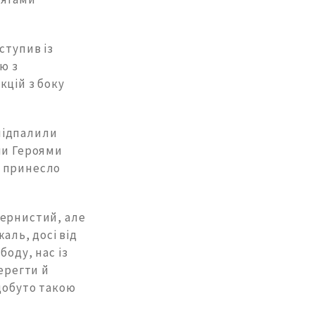
ступив із
ю з
кцій з боку
 підпалили
ли Героями
й принесло
тернистий, але
аль, досі від
боду, нас із
ерегти й
добуто такою