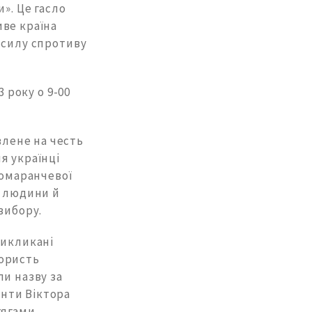
». Це гасло
иве країна
 силу спротиву
 року о 9-00
влене на честь
ня українці
Помаранчевої
д людини й
вибору.
викликані
користь
ли назву за
нти Віктора
тягами