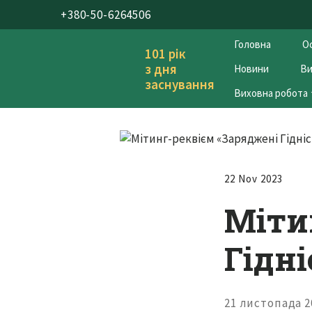
+380-50-6264506
Головна
Ос
101 рік
з дня
Новини
Ви
заснування
Виховна робота
22 Nov 2023
Міти
Гідні
21 листопада 2