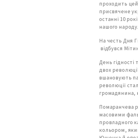
проходить цей 
присвячене ук
останні 10 ро
нашого народу
На честь Дня Г
відбувся Мітин
День гідності 
двох революції,
вшановують пам
революції ста
громадянина, н
Помаранчева р
масовими фаль
провладного ка
кольором, яки
Ющенка й опоз