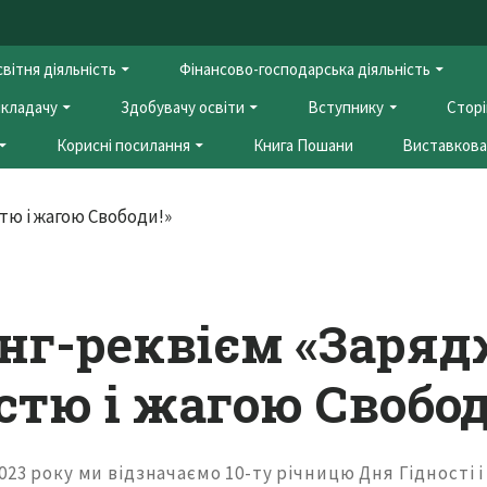
вітня діяльність
Фінансово-господарська діяльність
кладачу
Здобувачу освіти
Вступнику
Сторі
Корисні посилання
Книга Пошани
Виставкова 
нг-реквієм «Заряд
стю і жагою Свобод
023 року ми відзначаємо 10-ту річницю Дня Гідності і 