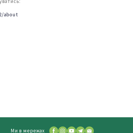
уватись:
22/about
Ми в мережах