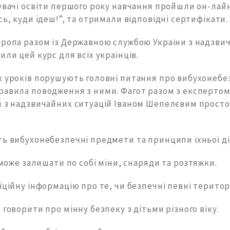
бувачі освіти першого року навчання пройшли он-лай
сь, куди ідеш!”, та отримали відповідні сертифікати.
вропа разом із Державною службою України з надзви
или цей курс для всіх українців.
х уроків порушують головні питання про вибухонебе
равила поводження з ними. Фагот разом з експерто
и з надзвичайних ситуацій Іваном Шепелєвим просто
ь вибухонебезпечні предмети та принципи їхньої ді
г може залишати по собі міни, снаряди та розтяжки.
іційну інформацію про те, чи безпечні певні територі
 говорити про мінну безпеку з дітьми різного віку.