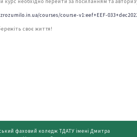
й курс необхідно перейти за посиланням та авториз
s.zrozumilo.in.ua/courses/course-v1:eef+EEF-033+dec20
бережіть своє життя!
ський фаховий коледж ТДАТУ імені Дмитра