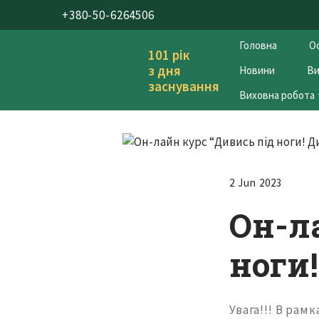
+380-50-6264506
Головна
Ос
101 рік
з дня
Новини
Ви
заснування
Виховна робота
2 Jun 2023
Он-л
ноги!
Увага!!! В ра