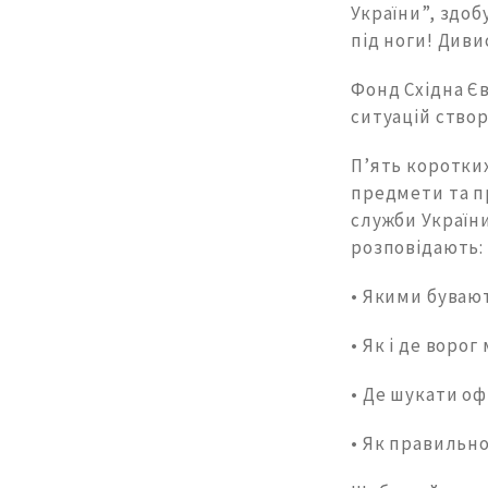
України”, здо
під ноги! Диви
Фонд Східна Є
ситуацій створ
П’ять коротки
предмети та п
служби Україн
розповідають:
• Якими бувают
• Як і де воро
• Де шукати оф
• Як правильно