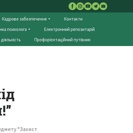
Кадрове забезпечення
Контакти
нка психолога
Електронний репозитарій
діяльність
Профорієнтаційний путівник
ід
!”
едмету “Захист