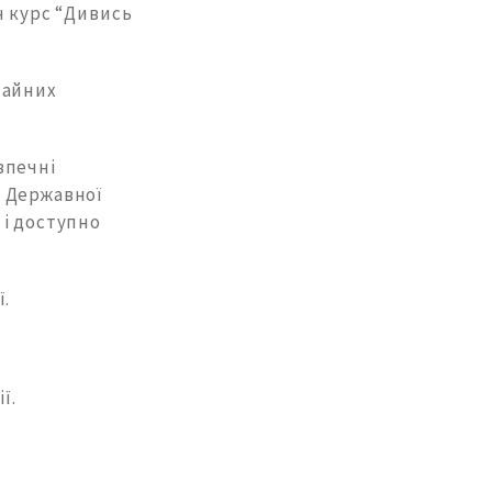
н курс “Дивись
чайних
зпечні
м Державної
 і доступно
ї.
ї.