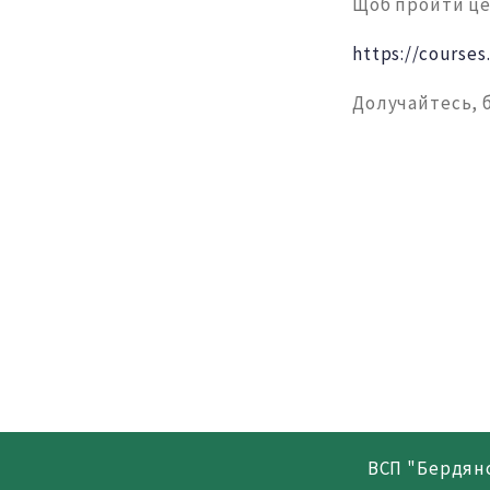
Щоб пройти це
https://course
Долучайтесь, 
ВСП "Бердян