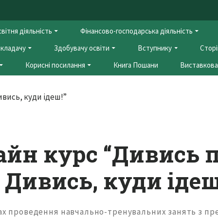
вітня діяльність
Фінансово-господарська діяльність
кладачу
Здобувачу освіти
Вступнику
Сторі
Корисні посилання
Книга Пошани
Виставкова 
айн курс “Дивись п
 Дивись, куди ідеш
мках проведення навчально-тренувальних занять з пр