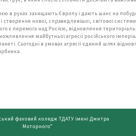
роєю в руках захищають Європу і дають шанс на побуд
і створення нової, справедливішої, світової системи
го є перемога над Росією, відновлення територіальн
можливлення майбутньої агресії російського імпері
ланеті. Сьогодні в умовах агресії єдиний шлях віднов
арбника.
ський фаховий коледж ТДАТУ імені Дмитра
Моторного"