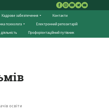
Кадрове забезпечення
Контакти
нка психолога
Електронний репозитарій
діяльність
Профорієнтаційний путівник
ьмів
ачів освіти