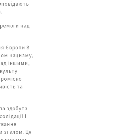
озповідають
.
еремоги над
ля Європи 8
лом нацизму,
над іншими,
 культу
промісно
ивість та
ла здобута
олідації і
тування
 зі злом. Ця
вих перемог.