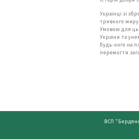
Українці зі зб
тривкого миру 
Умовою для цьо
України та уне
будь-кого на п
перемогти заг
ВСП "Бердян