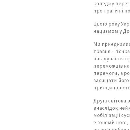
коледжу перегл
про трагічні по
Цього року Укр
нацизмом у Дру
Ми приєдналися
травня – точка
нагадування пр
переможців на
перемоги, а р
захищати його 
принциповість 
Друга світова 
внаслідок нейм
мобілізації су
економічного, 
історія добре