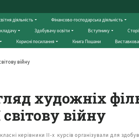
вітня діяльність
Фінансово-господарська діяльність
кладачу
Здобувачу освіти
Вступнику
Сторі
Корисні посилання
Книга Пошани
Виставкова 
гляд художніх філ
І світову війну
у класні керівники ІІ-х курсів організували для здобув