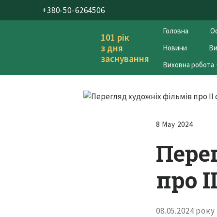
+380-50-6264506
Головна
Ос
101 рік
з дня
Новини
Ви
заснування
Виховна робота
8 May 2024
Пере
про І
08.05.2024 рок