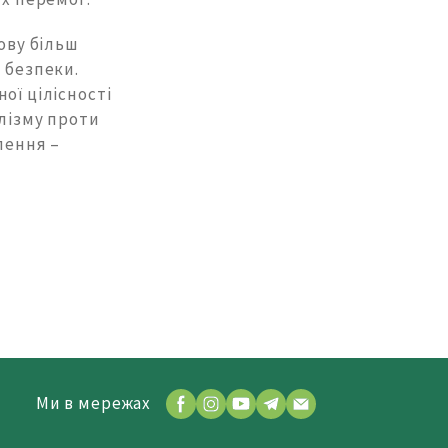
ову більш
 безпеки.
ої цілісності
алізму проти
лення –
Ми в мережах