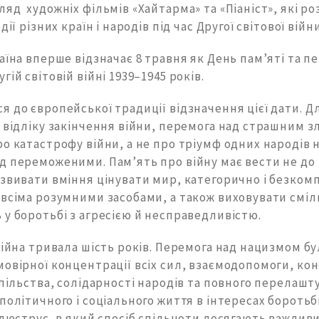
яд художніх фільмів «Хайтарма» та «Піаніст», які р
дії різних країн і народів під час Другої світової війни
аїна вперше відзначає 8 травня як День пам’яті та п
гій світовій війні 1939–1945 років.
 до європейської традиції відзначення цієї дати. Д
 відліку закінчення війни, перемога над страшним з
о катастрофу війни, а не про тріумф одних народів 
д переможеними. Пам’ять про війну має вести не до
озвивати вміння цінувати мир, категорично і безком
всіма розумними засобами, а також виховувати сміл
у боротьбі з агресією й несправедливістю.
війна тривала шість років. Перемога над нацизмом бу
овірної концентрації всіх сил, взаємодопомоги, конс
спільства, солідарності народів та повного перелаш
політичного і соціального життя в інтересах боротьби
 ілюструє, в який спосіб спільноти досягають важли