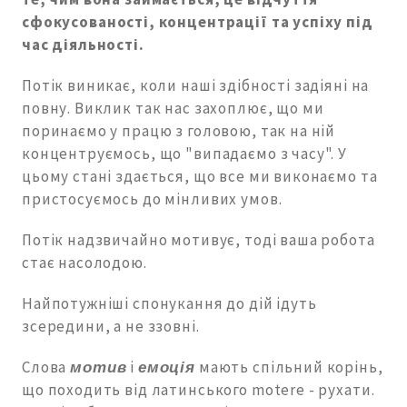
сфокусованості, концентрації та успіху під
час діяльності.
Потік виникає, коли наші здібності задіяні на
повну. Виклик так нас захоплює, що ми
поринаємо у працю з головою, так на ній
концентруємось, що "випадаємо з часу". У
цьому стані здається, що все ми виконаємо та
пристосуємось до мінливих умов.
Потік надзвичайно мотивує, тоді ваша робота
стає насолодою.
Найпотужніші спонукання до дій ідуть
зсередини, а не ззовні.
Слова
мотив
і
емоція
мають спільний корінь,
що походить від латинського motere - рухати.