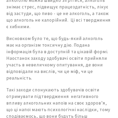
алкоголю можна швидко зігрітися, алкоголь
знімає стрес, підвищує працездатність, лікує
від застуди, що пиво - це не алкоголь, а також
що алкоголь не калорійний. Ці всі твердження
є хибними.
Висновком було те, що будь-який алкоголь
має на організм токсичну дію. Подана
інформація була в доступній та цікавій формі.
Наостанок заходу здобувачі освіти прийняли
участь в невеличкому опитування, де вони
відповідали на вислів, чи це міф, чи це
реальність.
Такі заходи спонукають здобувачів освіти
отримувати підтвердження негативного
впливу алкогольних напоїв на своє здоров’я,
що ці напої мають психологічні наслідки, тому
сподіваємось, що вони будуть більш