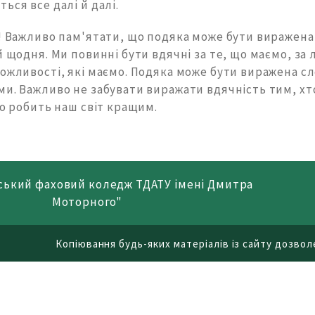
ься все далі й далі.
! Важливо пам'ятати, що подяка може бути виражена 
й щодня. Ми повинні бути вдячні за те, що маємо, за 
можливості, які маємо. Подяка може бути виражена с
ми. Важливо не забувати виражати вдячність тим, хт
то робить наш світ кращим.
ський фаховий коледж ТДАТУ імені Дмитра
Моторного"
Копіювання будь-яких матеріалів із сайту дозволе