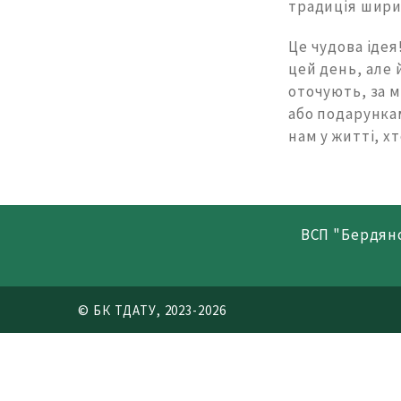
традиція ширит
Це чудова ідея
цей день, але 
оточують, за 
або подарунка
нам у житті, х
ВСП "Бердян
© БК ТДАТУ, 2023-2026