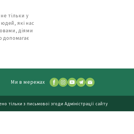
не тільки у
людей, які нас
ловами, діями
о допомагає
Ми в мережах
но тільки з письмової згоди Адміністрації сайту