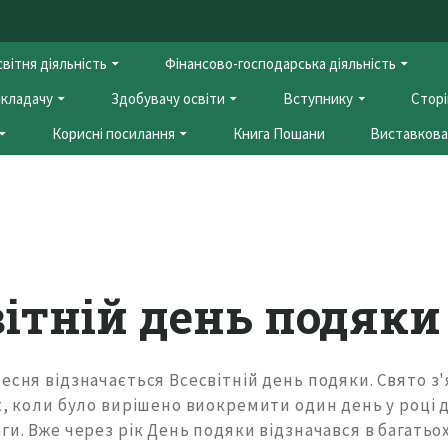
вітня діяльність
Фінансово-господарська діяльність
кладачу
Здобувачу освіти
Вступнику
Сторі
Корисні посилання
Книга Пошани
Виставкова 
вітній день подяки
есня відзначається Всесвітній день подяки. Свято з'
ях, коли було вирішено виокремити один день у році
ги. Вже через рік День подяки відзначався в багатьох