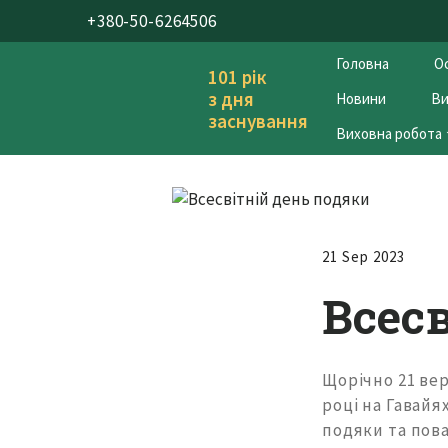
+380-50-6264506
Головна
Ос
101 рік
з дня
Новини
Ви
заснування
Виховна робота
21 Sep 2023
Всес
Щорічно 21 вер
році на Гавай
подяки та пова