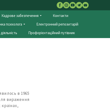
Кадрове забезпечення
Контакти
нка психолога
Електронний репозитарій
діяльність
Профорієнтаційний путівник
явилось в 1965
 для вираження
 країнах,