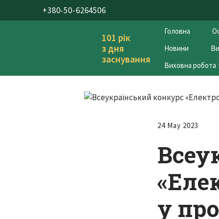
+380-50-6264506
Головна
Ос
101 рік
з дня
Новини
Ви
заснування
Виховна робота
24 May 2023
Всеу
«Елек
у про