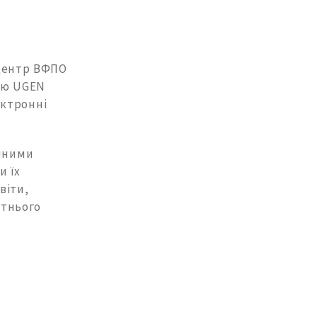
 центр ВФПО
ією UGEN
ектронні
ічними
и їх
віти,
ітнього