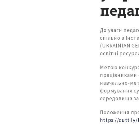
педа
До уваги педа
спільно з Інст
(UKRAINIAN GE
освітні ресурс
Метою конкурс
працівниками е
навчально-мет
формування су
середовища за
Положення про
https://cutt.ly