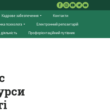
Кадрове забезпечення
Контакти
нка психолога
Електронний репозитарій
діяльність
Профорієнтаційний путівник
с
сурси
ті