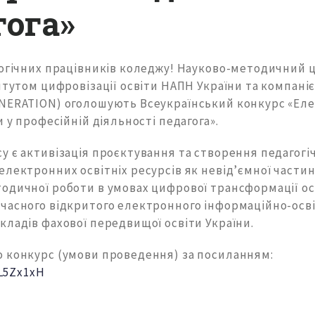
гога»
гогічних працівників коледжу! Науково-методичний
итутом цифровізації освіти НАПН України та компан
NERATION) оголошують Всеукраїнський конкурс «Ел
и у професійній діяльності педагога».
у є активізація проєктування та створення педагог
лектронних освітніх ресурсів як невід’ємної частин
одичної роботи в умовах цифрової трансформації ос
часного відкритого електронного інформаційно-осв
кладів фахової передвищої освіти України.
 конкурс (умови проведення) за посиланням:
/L5Zx1xH