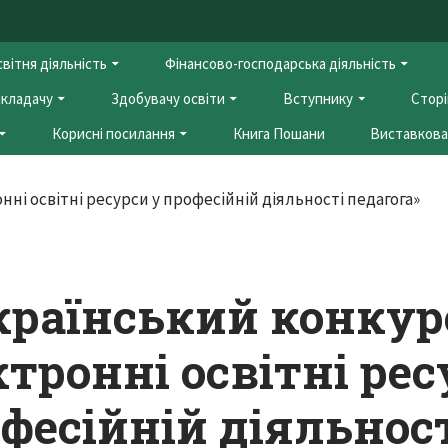
вітня діяльність
Фінансово-господарська діяльність
кладачу
Здобувачу освіти
Вступнику
Сторі
Корисні посилання
Книга Пошани
Виставкова 
країнський конкур
тронні освітні ре
фесійній діяльнос