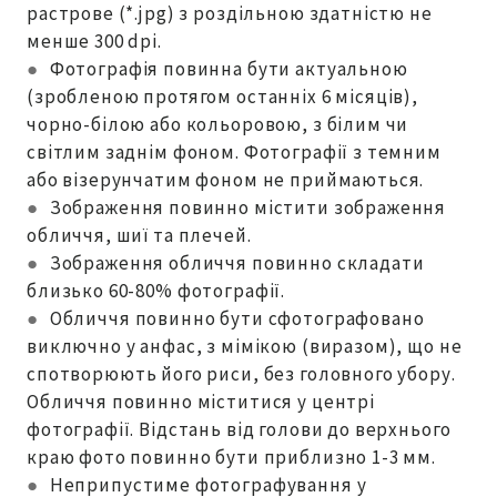
растрове (*.jpg) з роздільною здатністю не
менше 300 dpi.
●
Фотографія повинна бути актуальною
(зробленою протягом останніх 6 місяців),
чорно-білою або кольоровою, з білим чи
світлим заднім фоном. Фотографії з темним
або візерунчатим фоном не приймаються.
●
Зображення повинно містити зображення
обличчя, шиї та плечей.
●
Зображення обличчя повинно складати
близько 60-80% фотографії.
●
Обличчя повинно бути сфотографовано
виключно у анфас, з мімікою (виразом), що не
спотворюють його риси, без головного убору.
Обличчя повинно міститися у центрі
фотографії. Відстань від голови до верхнього
краю фото повинно бути приблизно 1-3 мм.
●
Неприпустиме фотографування у