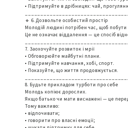
• Підтримуйте в дрібницях: чай, прогулянк
_________________________________
🔹 6. Дозвольте особистий простір
Молодій людині потрібен час, щоб побути
Це не означає віддалення — це спосіб від
_________________________________
7. Заохочуйте розвиток і мрії
• Обговорюйте майбутні плани.
• Підтримуйте навчання, хобі, спорт.
• Показуйте, що життя продовжується.
_________________________________
8. Будьте прикладом турботи про себе
Молодь копіює дорослих.
Якщо батько чи мати виснажені — це перед
Тому важливо:
• відпочивати;
• говорити про власні емоції;
• шукати підтримку для себе.