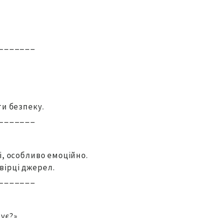
_______
ти безпеку.
_______
і, особливо емоційно.
вірці джерел.
_______
бує?»