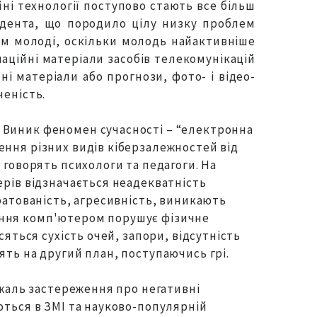
ні технології поступово стають все більш
удента, що породило цілу низку проблем
ням молоді, оскільки молодь найактивніше
аційні матеріали засобів телекомунікацій
чні матеріали або прогнози, фото- і відео-
ченість.
 Виник феномен сучасності – “електронна
ення різних видів кіберзалежностей від
 говорять психологи та педагоги. На
ерів відзначається неадекватність
ратованість, агресивність, виникають
ення комп'ютером порушує фізичне
сяться сухість очей, запори, відсутність
ять на другий план, поступаючись грі.
 жаль застереження про негативні
ються в ЗМІ та науково-популярній