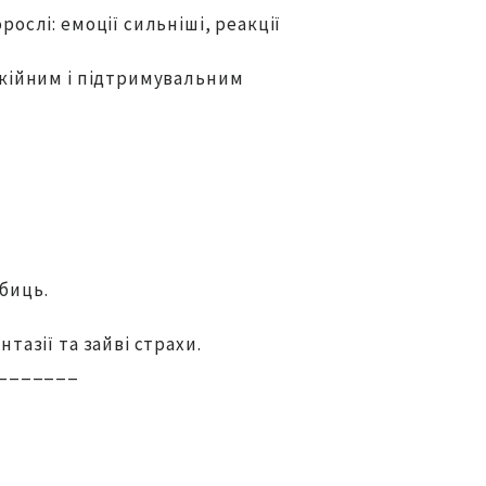
ослі: емоції сильніші, реакції
окійним і підтримувальним
биць.
тазії та зайві страхи.
_______