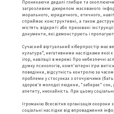
Проникаючи дедалі глибше та охоплюючи п
загрозливим джерелом масованого інфор
морального, юридичного, етичного, навіт
сприймає конструктивні, а також деструк
містять відкриті або приховані інструкції
документи, які демонструють і пропагують
Сучасний віртуальний кіберпростір має в
культура”, негативними наслідками якої є
ігор, навігації в мережі. Про небезпечні
думку психологів, комп'ютерні ігри витіс
поведінки, відсутність контролю за часом
проблеми у стосунках з оточуючими (бат
здоров'я молодої людини, "забирає" сон, р
апетиту, неохайність. При цьому соціальн
Ігроманію Всесвітня організація охорони 
соціальні наслідки від впровадження інфо