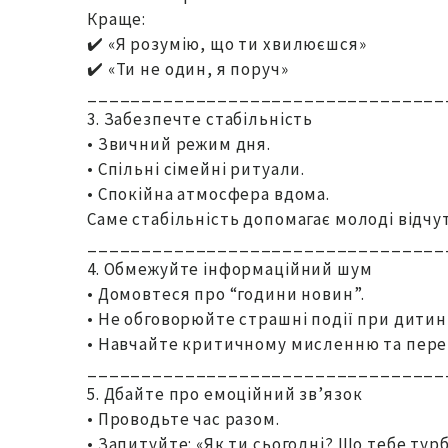
Краще:
✔️ «Я розумію, що ти хвилюєшся»
✔️ «Ти не один, я поруч»
_________________________________
3. Забезпечте стабільність
• Звичний режим дня.
• Спільні сімейні ритуали.
• Спокійна атмосфера вдома.
Саме стабільність допомагає молоді відчу
_________________________________
4. Обмежуйте інформаційний шум
• Домовтеся про “години новин”.
• Не обговорюйте страшні події при дитин
• Навчайте критичному мисленню та пере
_________________________________
5. Дбайте про емоційний зв’язок
• Проводьте час разом.
• Запитуйте: «Як ти сьогодні? Що тебе тур