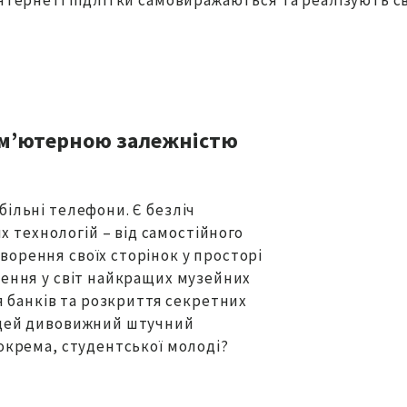
ком’ютерною залежністю
більні телефони. Є безліч
технологій – від самостійного
ворення своїх сторінок у просторі
рення у світ найкращих музейних
ня банків та розкриття секретних
є цей дивовижний штучний
зокрема, студентської молоді?