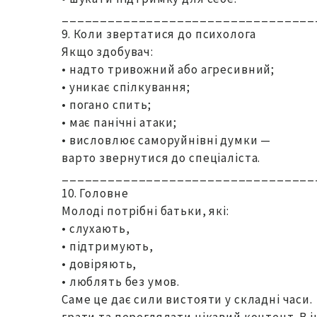
_________________________________
9. Коли звертатися до психолога
Якщо здобувач:
• надто тривожний або агресивний;
• уникає спілкування;
• погано спить;
• має панічні атаки;
• висловлює саморуйнівні думки —
варто звернутися до спеціаліста.
_________________________________
10. Головне
Молоді потрібні батьки, які:
• слухають,
• підтримують,
• довіряють,
• люблять без умов.
Саме це дає сили вистояти у складні часи.
грати та переглядати цікавий контент. В 