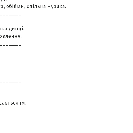
а, обійми, спільна музика.
_______
 наодинці.
новлення.
_______
_______
ається їм.