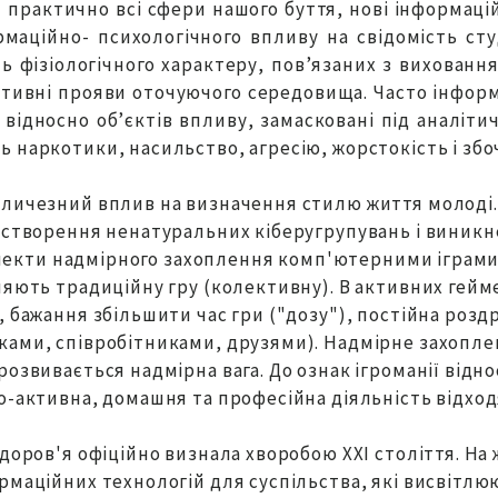
рактично всі сфери нашого буття, нові інформацій
маційно- психологічного впливу на свідомість ст
ь фізіологічного характеру, пов’язаних з вихован
тивні прояви оточуючого середовища. Часто інформ
 відносно об’єктів впливу, замасковані під аналіти
 наркотики, насильство, агресію, жорстокість і збо
еличезний вплив на визначення стилю життя молоді.
 створення ненатуральних кіберугрупувань і виникн
 аспекти надмірного захоплення комп'ютерними іграми
няють традиційну гру (колективну). В активних гейм
, бажання збільшити час гри ("дозу"), постійна розд
ьками, співробітниками, друзями). Надмірне захопл
озвивається надмірна вага. До ознак ігроманії відно
о-активна, домашня та професійна діяльність відход
здоров'я офіційно визнала хворобою ХХІ століття. На
рмаційних технологій для суспільства, які висвітлю